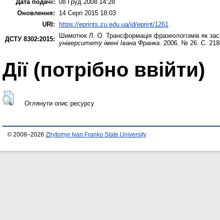
Дата подачі:
08 Груд 2008 14:28
Оновлення:
14 Серп 2015 18:03
URI:
https://eprints.zu.edu.ua/id/eprint/1261
Шимотюк Л. О.
Трансформація фразеологізмів як засіб
ДСТУ 8302:2015:
університету імені Івана Франка
. 2006. № 26. С. 21
Дії ​​(потрібно ввійти)
Оглянути опис ресурсу
© 2008–2026
Zhytomyr Ivan Franko State University