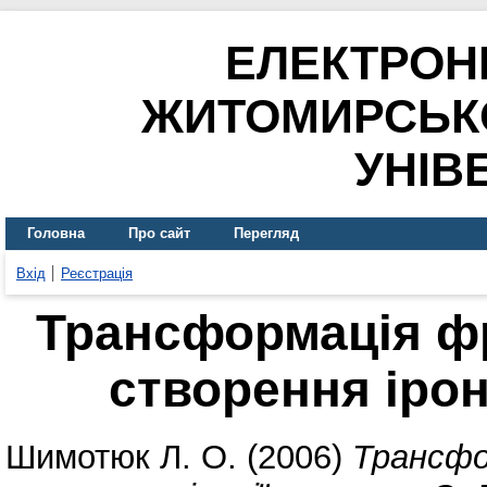
ЕЛЕКТРОН
ЖИТОМИРСЬК
УНІВ
Головна
Про сайт
Перегляд
Вхід
Реєстрація
Трансформація фр
створення іроні
Шимотюк Л. О.
(2006)
Трансфо