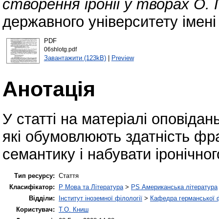
створення іронії у творах О. Г
державного університету імені
PDF
06shlotg.pdf
Завантажити (123kB)
|
Preview
Анотація
У статті на матеріалі оповідан
які обумовлюють здатність фр
семантику і набувати іронічног
Тип ресурсу:
Стаття
Класифікатор:
P Мова та Література
>
PS Американська література
Відділи:
Інститут іноземної філології
>
Кафедра германської фі
Користувач:
Т.О. Книш