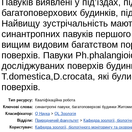
Павуків виявлені у під’їздах, 
багатоповерхових будинків, під
Найвищу зустрічальність мают
синантропних павуків першого 
вищим видовим багатством по
поверхів. Павуки Ph.phalangioi
досліджуваних поверхів будинкі
T.domestica,D.сrocata, які бул
поверхів.
Тип ресурсу:
Кваліфікаційна робота
Ключові слова:
синантропні павуки, багатоповерхові будинки Житомир
Класифікатор:
Q Наука
>
QL Зоологія
Відділи:
Природничий факультет
>
Кафедра зоології, біологіч
Користувач:
Кафедра зоології, біологічного моніторингу та охоро