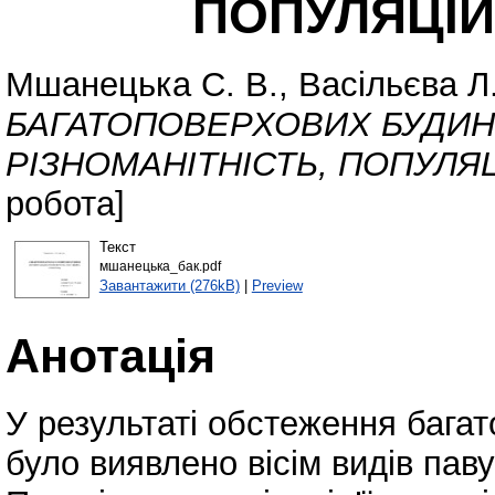
ПОПУЛЯЦІЙ
Мшанецька С. В.
,
Васільєва Л.
БАГАТОПОВЕРХОВИХ БУДИН
РІЗНОМАНІТНІСТЬ, ПОПУЛЯЦ
робота]
Текст
мшанецька_бак.pdf
Завантажити (276kB)
|
Preview
Анотація
У результаті обстеження бага
було виявлено вісім видів пав