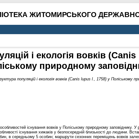
ЛІОТЕКА ЖИТОМИРСЬКОГО ДЕРЖАВНО
яцій і екологія вовків (Canis l
іському природному заповідн
уктура популяцій і екологія вовків (Canis lupus l., 1758) у Поліському п
собливостей існування вовків у Поліському природному заповіднику. У ро
собливості існування хижаків у безпосередній близькості до людини. Вста
собин, в середньому 5 особин; маршрути сезонних переміщень вовків зале