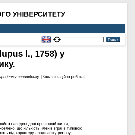
ГО УНІВЕРСИТЕТУ
upus l., 1758) у
ику.
риродному заповіднику.
[Кваліфікаційна робота]
боті наведені дані про спосіб життя,
новлено, що кількість членів зграї є типовою
жать від характеру ландшафту регіону,