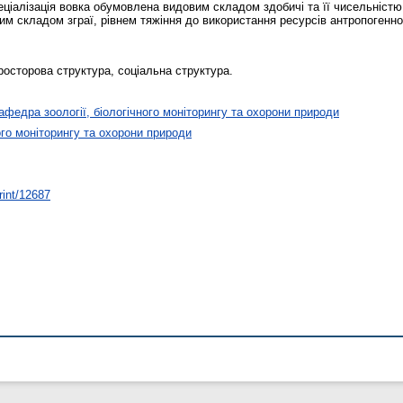
ціалізація вовка обумовлена видовим складом здобичі та її чисельністю
вим складом зграї, рівнем тяжіння до використання ресурсів антропогенн
просторова структура, соціальна структура.
афедра зоології, біологічного моніторингу та охорони природи
ого моніторингу та охорони природи
rint/12687