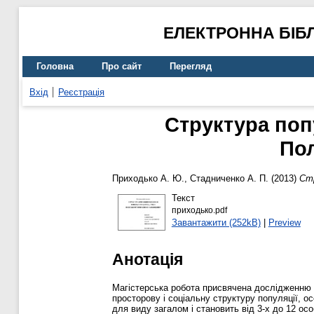
ЕЛЕКТРОННА БІБ
Головна
Про сайт
Перегляд
Вхід
Реєстрація
Структура попул
Пол
Приходько А. Ю.
,
Стадниченко А. П.
(2013)
Стр
Текст
приходько.pdf
Завантажити (252kB)
|
Preview
Анотація
Магістерська робота присвячена дослідженню о
просторову і соціальну структуру популяції, о
для виду загалом і становить від 3-х до 12 о