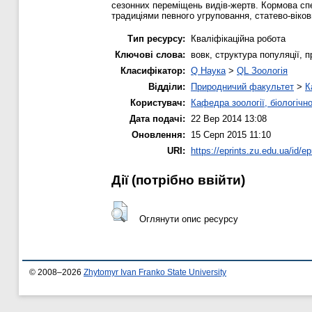
сезонних переміщень видів-жертв. Кормова спе
традиціями певного угруповання, статево-віко
Тип ресурсу:
Кваліфікаційна робота
Ключові слова:
вовк, структура популяції, 
Класифікатор:
Q Наука
>
QL Зоологія
Відділи:
Природничий факультет
>
К
Користувач:
Кафедра зоології, біологічн
Дата подачі:
22 Вер 2014 13:08
Оновлення:
15 Серп 2015 11:10
URI:
https://eprints.zu.edu.ua/id/ep
Дії ​​(потрібно ввійти)
Оглянути опис ресурсу
© 2008–2026
Zhytomyr Ivan Franko State University