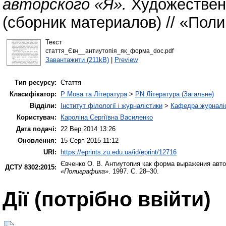
авторского «Я».
Художественн
(сборник материалов) // «Поли
Текст
стаття_Євч__антиутопія_як_форма_doc.pdf
Завантажити (211kB)
|
Preview
Тип ресурсу:
Стаття
Класифікатор:
P Мова та Література
>
PN Література (Загальне)
Відділи:
Інститут філології і журналістики
>
Кафедра журналіс
Користувач:
Кароліна Сергіївна Василенко
Дата подачі:
22 Вер 2014 13:26
Оновлення:
15 Серп 2015 11:12
URI:
https://eprints.zu.edu.ua/id/eprint/12716
Євченко О. В.
Антиутопия как форма выражения авто
ДСТУ 8302:2015:
«Полиграфика»
. 1997. С. 28–30.
Дії ​​(потрібно ввійти)