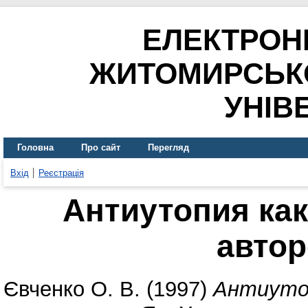
ЕЛЕКТРОН
ЖИТОМИРСЬК
УНІВ
Головна
Про сайт
Перегляд
Вхід
Реєстрація
Антиутопия ка
автор
Євченко О. В.
(1997)
Антиуто