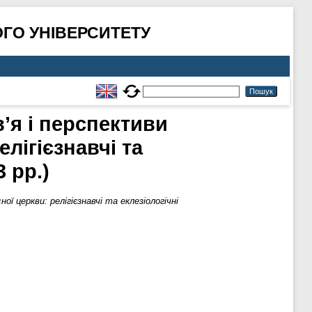
ГО УНІВЕРСИТЕТУ
’я і перспективи
лігієзнавчі та
3 рр.)
 церкви: релігієзнавчі та еклезіологічні