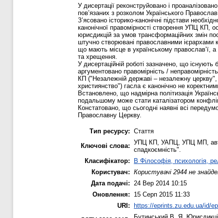
У дисертації реконструйовано і проаналізован
пов’язаних з розколом Українського Православ’
З’ясовано історико-канонічні підстави необхі
канонічної правомірності створення УПЦ КП, о
юрисдикцій за умов трансформаційних змін по
штучно створювані православними ієрархами ко
що мають місце в українському православ’ї, а 
та хрещення.
У дисертаційній роботі зазначено, що існують 
аргументовано правомірність / неправомірність
КП ("Незалежній державі – незалежну церкву", 
християнство") гасла є канонічно не коректним
Встановлено, що надмірна політизація Україн
подальшому може стати каталізатором конфлікті
Констатовано, що сьогодні наявні всі передум
Православну Церкву.
Тип ресурсу:
Стаття
УПЦ КП, УАПЦ, УПЦ МП, авто
Ключові слова:
спадкоємність".
Класифікатор:
B Філософія, психологія, рел
Користувач:
Користувачі 2944 не знайде
Дата подачі:
24 Вер 2014 10:15
Оновлення:
15 Серп 2015 11:33
URI:
https://eprints.zu.edu.ua/id/e
Бутинський В. Я.
Юрисдикцій