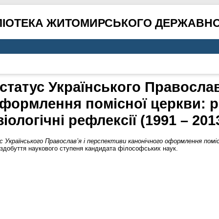
ЛІОТЕКА ЖИТОМИРСЬКОГО ДЕРЖАВНО
татус Українського Православ
формлення помісної церкви: ре
іологічні рефлексії (1991 – 201
Українського Православ’я і перспективи канонічного оформлення помісної
обуття наукового ступеня кандидата філософських наук.