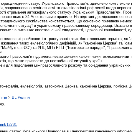
о юрисдикційний статус Українського Православ’я, здійснено комплексне
я, запропоновано релігієзнавчі та еклезіологічні рефлексії щодо перспе
дності отримання автокефального статусу Українським Православ’ям. Про
сновою яких є 34 Апостольське правило. На підставі дослідження основн
страдянського суспільства констатується, що основною причиною неможл
нфліктні ситуації в українському православному середовищі. Вказано на
сааме : в питаннях апостольської спадковості, церковної канонічності, 
богословські розбіжності в трактуванні таких богословських термінів, як 
 вживання таких еклезіологічних дефініцій, як "канонічна Церква" та "с
"Майбутнє з ЄС") та УПЦ МП і РПЦ ("Братерство народів", "Православна ц
и.
ського Православ’я підсилена невирішеними канонічними, еклезіальними 
в, що може призвести до нестабільної ситуації у країні.
ови для подолання міжправославного розколу та об’єднання українських
кефалія, еклезіологія, автономна Церква, канонічна Церква, помісна Ц
ігія
>
BL Релігія
но.
print/12781
ний статус Українського Православ’я і перспективи канонічного оформлен