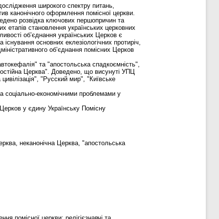
 дослідження широкого спектру питань,
ктив канонічного оформлення помісної церкви.
ведено розвідка ключових першопричин та
их етапів становлення українських церковних
ивості об’єднання українських Церков є
 існування основних еклезіологічних протиріч,
адміністративного об’єднання помісних Церков
"автокефалія" та "апостольська спадкоємність",
амостійна Церква". Доведено, що висунуті УПЦ
ивілізація", "Русский мир", "Київське
та соціально-економічними проблемами у
 Церков у єдину Українську Помісну
ерква, неканонічна Церква, "апостольська
ня помісної церкви: релігієзнавчі та