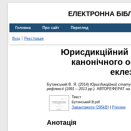
ЕЛЕКТРОННА БІБ
Головна
Про сайт
Перегляд
Вхід
Реєстрація
Юрисдикційний с
канонічного о
еклез
Бутинський В. Я.
(2014)
Юрисдикційний статус 
рефлексії (1991 – 2013 рр.).
АВТОРЕФЕРАТ на зд
Текст
Бутинський В.pdf
Завантажити (295kB)
|
Preview
Анотація