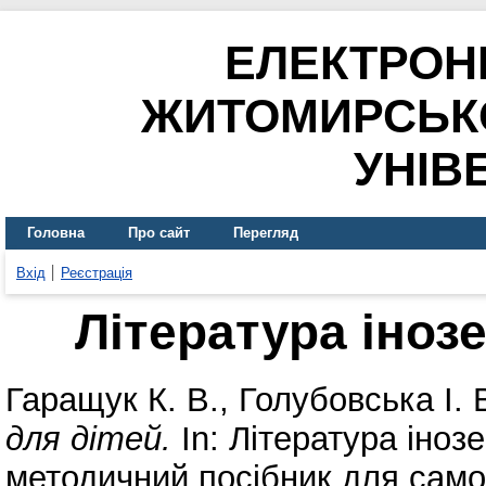
ЕЛЕКТРОН
ЖИТОМИРСЬК
УНІВ
Головна
Про сайт
Перегляд
Вхід
Реєстрація
Література іноз
Гаращук К. В.
,
Голубовська І. 
для дітей.
In: Література іноз
методичний посібник для самос