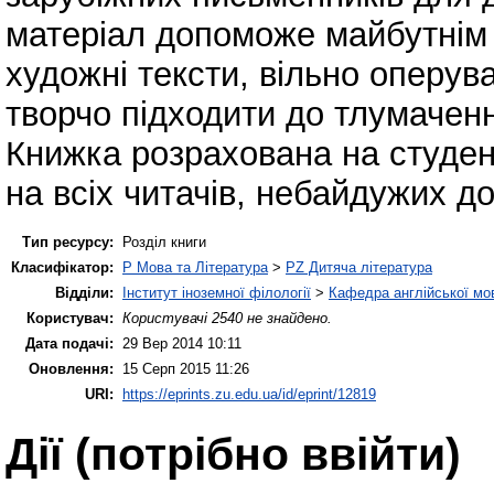
матеріал допоможе майбутнім 
художні тексти, вільно оперув
творчо підходити до тлумачен
Книжка розрахована на студент
на всіх читачів, небайдужих д
Тип ресурсу:
Розділ книги
Класифікатор:
P Мова та Література
>
PZ Дитяча література
Відділи:
Інститут іноземної філології
>
Кафедра англійської мов
Користувач:
Користувачі 2540 не знайдено.
Дата подачі:
29 Вер 2014 10:11
Оновлення:
15 Серп 2015 11:26
URI:
https://eprints.zu.edu.ua/id/eprint/12819
Дії ​​(потрібно ввійти)