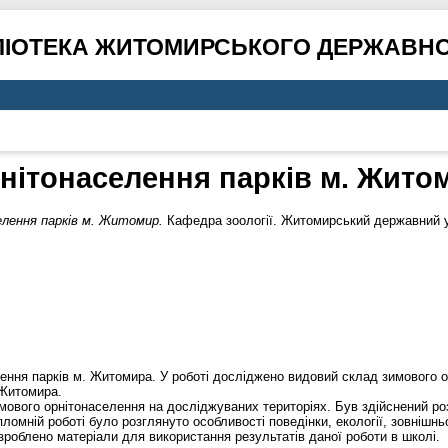
ЛІОТЕКА ЖИТОМИРСЬКОГО ДЕРЖАВНО
нітонаселення парків м. Жито
лення парків м. Житомир.
Кафедра зоології. Житомирський державний ун
ння парків м. Житомира. У роботі досліджено видовий склад зимового ор
 Житомира.
мового орнітонаселення на досліджуваних територіях. Був здійснений ро
омній роботі було розглянуто особливості поведінки, екології, зовнішн
зроблено матеріали для використання результатів даної роботи в школі.