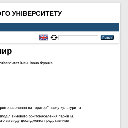
ГО УНІВЕРСИТЕТУ
мир
іверситет імені Івана Франка..
нітонаселення на території парку культури та
зподіл зимового орнітонаселення парків м.
ього вигляду досліджених представників