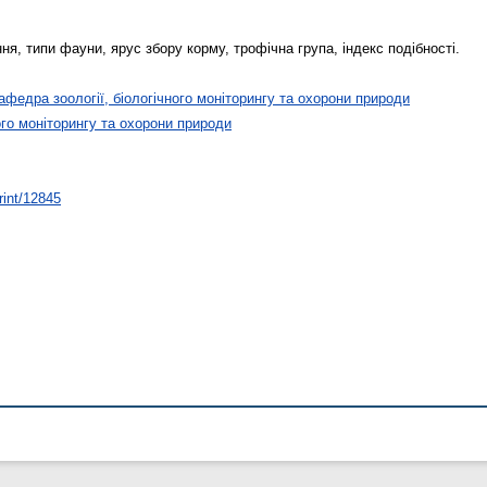
ня, типи фауни, ярус збору корму, трофічна група, індекс подібності.
афедра зоології, біологічного моніторингу та охорони природи
ого моніторингу та охорони природи
rint/12845