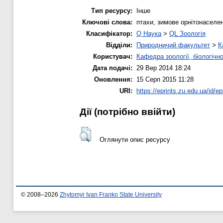
Тип ресурсу:
Інше
Ключові слова:
птахи, зимове орнітонаселен
Класифікатор:
Q Наука
>
QL Зоологія
Відділи:
Природничий факультет
>
К
Користувач:
Кафедра зоології, біологічн
Дата подачі:
29 Вер 2014 18:24
Оновлення:
15 Серп 2015 11:28
URI:
https://eprints.zu.edu.ua/id/ep
Дії ​​(потрібно ввійти)
Оглянути опис ресурсу
© 2008–2026
Zhytomyr Ivan Franko State University