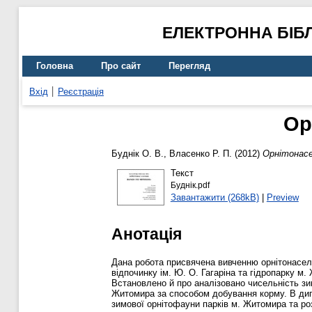
ЕЛЕКТРОННА БІБ
Головна
Про сайт
Перегляд
Вхід
Реєстрація
Ор
Буднік О. В.
,
Власенко Р. П.
(2012)
Орнітонасе
Текст
Буднік.pdf
Завантажити (268kB)
|
Preview
Анотація
Дана робота присвячена вивченню орнітонаселе
відпочинку ім. Ю. О. Гагаріна та гідропарку м.
Встановлено й про аналізовано чисельність зи
Житомира за способом добування корму. В дипл
зимової орнітофауни парків м. Житомира та ро