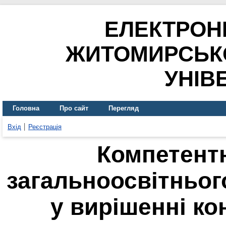
ЕЛЕКТРОН
ЖИТОМИРСЬК
УНІВ
Головна
Про сайт
Перегляд
Вхід
Реєстрація
Компетентн
загальноосвітньог
у вирішенні ко