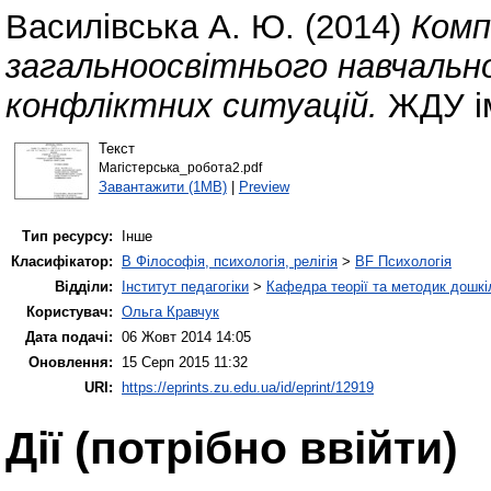
Василівська А. Ю.
(2014)
Комп
загальноосвітнього навчально
конфліктних ситуацій.
ЖДУ ім
Текст
Магістерська_робота2.pdf
Завантажити (1MB)
|
Preview
Тип ресурсу:
Інше
Класифікатор:
B Філософія, психологія, релігія
>
BF Психологія
Відділи:
Інститут педагогіки
>
Кафедра теорії та методик дошкіл
Користувач:
Ольга Кравчук
Дата подачі:
06 Жовт 2014 14:05
Оновлення:
15 Серп 2015 11:32
URI:
https://eprints.zu.edu.ua/id/eprint/12919
Дії ​​(потрібно ввійти)