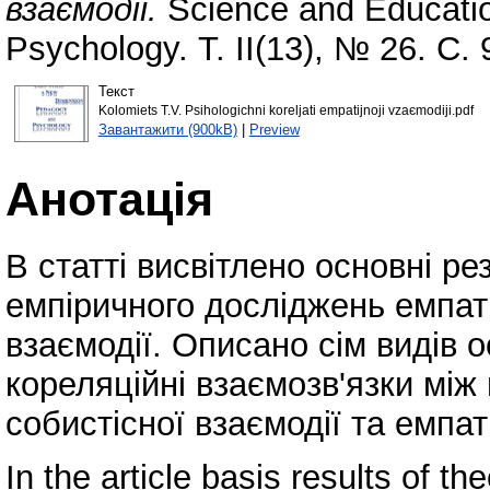
взаємодії.
Science and Educati
Psychology. Т. II(13), № 26. С
Текст
Kolomiets T.V. Psihologіchnі koreljati empatіjnoji vzaєmodіji.pdf
Завантажити (900kB)
|
Preview
Анотація
В статті висвітлено основні ре
емпіричного досліджень емпаті
взаємодії. Описано сім видів 
кореляційні взаємозв'язки між
собистісної взаємодії та емпа
In the article basis results of th