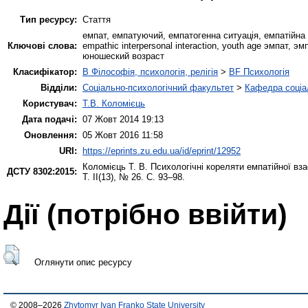
Тип ресурсу:
Стаття
емпат, емпатуючий, емпатогенна ситуація, емпатійна м
Ключові слова:
empathic interpersonal interaction, youth age эмпат
юношеский возраст
Класифікатор:
B Філософія, психологія, релігія
>
BF Психологія
Відділи:
Соціально-психологічний факультет
>
Кафедра соціал
Користувач:
Т.В. Коломієць
Дата подачі:
07 Жовт 2014 19:13
Оновлення:
05 Жовт 2016 11:58
URI:
https://eprints.zu.edu.ua/id/eprint/12952
Коломієць Т. В.
Психологічні кореляти емпатійної вза
ДСТУ 8302:2015:
Т. II(13), № 26. С. 93–98.
Дії ​​(потрібно ввійти)
Оглянути опис ресурсу
© 2008–2026
Zhytomyr Ivan Franko State University