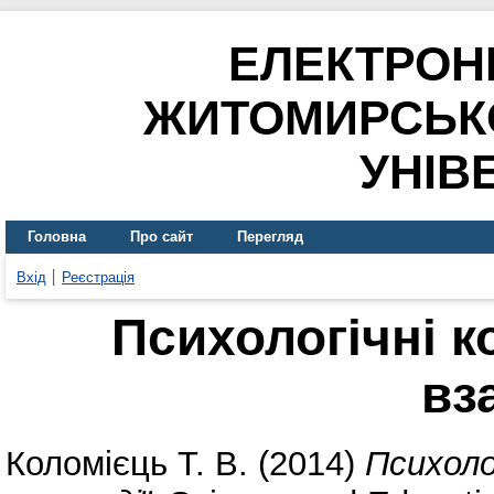
ЕЛЕКТРОН
ЖИТОМИРСЬК
УНІВ
Головна
Про сайт
Перегляд
Вхід
Реєстрація
Психологічні к
вз
Коломієць Т. В.
(2014)
Психоло