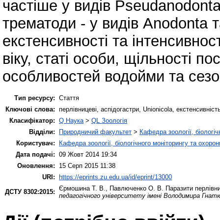
частіше у видів Pseudanodonta
трематоди - у видів Аnodonta 
екстенсивності та інтенсивност
віку, статі особи, щільності п
особливостей водойми та сезон
Тип ресурсу:
Стаття
Ключові слова:
перлівницеві, аспідогастри, Unionicola, екстенсивність,
Класифікатор:
Q Наука
>
QL Зоологія
Відділи:
Природничий факультет
>
Кафедра зоології, біологі
Користувач:
Кафедра зоології, біологічного моніторингу та охоро
Дата подачі:
09 Жовт 2014 19:34
Оновлення:
15 Серп 2015 11:38
URI:
https://eprints.zu.edu.ua/id/eprint/13000
Єрмошина Т. В.
,
Павлюченко О. В.
Паразити перлівн
ДСТУ 8302:2015:
педагогічного університету імені Володимира Гнатюк