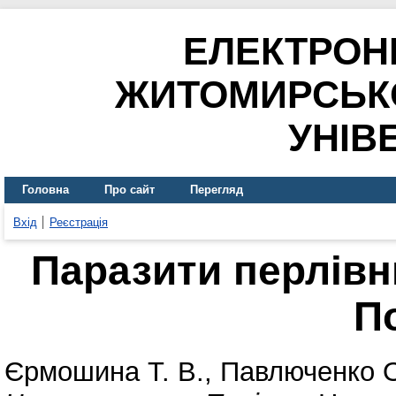
ЕЛЕКТРОН
ЖИТОМИРСЬК
УНІВ
Головна
Про сайт
Перегляд
Вхід
Реєстрація
Паразити перлів
П
Єрмошина Т. В.
,
Павлюченко О