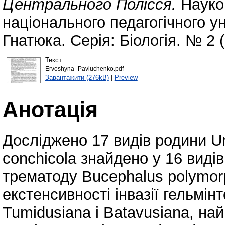
Центрального Полісся.
Науков
національного педагогічного у
Гнатюка. Серія: Біологія. № 2 
Текст
Ervoshyna_Pavluchenko.pdf
Завантажити (276kB)
|
Preview
Анотація
Досліджено 17 видів родини Un
conchicola знайдено у 16 видів,
трематоду Bucephalus polymorp
екстенсивності інвазії гельмін
Tumidusiana і Batavusiana, на