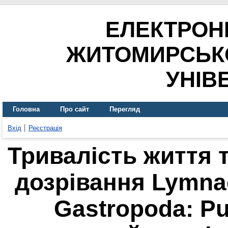
ЕЛЕКТРОН
ЖИТОМИРСЬК
УНІВ
Головна
Про сайт
Перегляд
Вхід
Реєстрація
Тривалість життя 
дозрівання Lymnae
Gastropoda: Pu