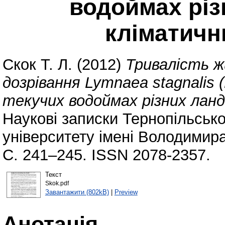
водоймах рі
кліматичн
Скок Т. Л.
(2012)
Тривалість 
дозрівання Lymnaea stagnalis (
текучих водоймах різних лан
Наукові записки Тернопільсько
університету імені Володимира 
С. 241–245. ISSN 2078-2357.
Текст
Skok.pdf
Завантажити (802kB)
|
Preview
Анотація