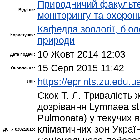
Природничий факульт
Відділи:
моніторингу та охорон
Кафедра зоології, біол
Користувач:
природи
10 Жовт 2014 12:03
Дата подачі:
15 Серп 2015 11:42
Оновлення:
https://eprints.zu.edu.u
URI:
Скок Т. Л.
Тривалість ж
дозрівання Lymnaea sta
Pulmonata) у текучих
кліматичних зон Украї
ДСТУ 8302:2015: