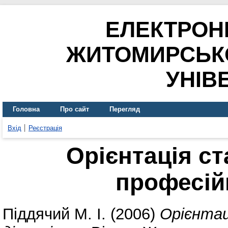
ЕЛЕКТРОН
ЖИТОМИРСЬК
УНІВ
Головна
Про сайт
Перегляд
Вхід
Реєстрація
Орієнтація с
професій
Піддячий М. І.
(2006)
Орієнтац