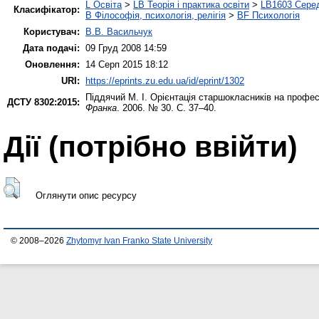
L Освіта
>
LB Теорія і практика освіти
>
LB1603 Серед
Класифікатор:
B Філософія, психологія, релігія
>
BF Психологія
Користувач:
В.В. Васильчук
Дата подачі:
09 Груд 2008 14:59
Оновлення:
14 Серп 2015 18:12
URI:
https://eprints.zu.edu.ua/id/eprint/1302
Піддячий М. І.
Орієнтація старшокласників на профес
ДСТУ 8302:2015:
Франка
. 2006. № 30. С. 37–40.
Дії ​​(потрібно ввійти)
Оглянути опис ресурсу
© 2008–2026
Zhytomyr Ivan Franko State University