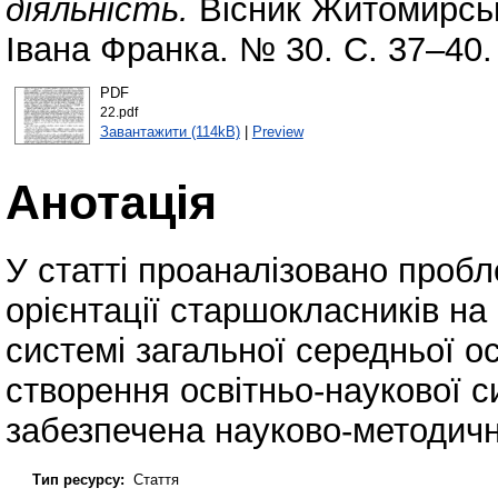
діяльність.
Вісник Житомирськ
Івана Франка. № 30. С. 37–40.
PDF
22.pdf
Завантажити (114kB)
|
Preview
Анотація
У статті проаналізовано проб
орієнтації старшокласників на
системі загальної середньої о
створення освітньо-наукової с
забезпечена науково-методич
Тип ресурсу:
Стаття