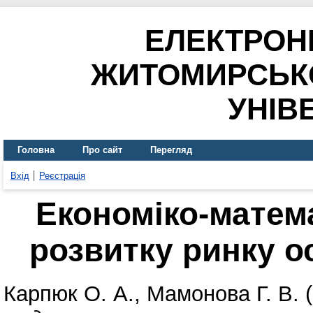
ЕЛЕКТРОН
ЖИТОМИРСЬК
УНІВ
Головна
Про сайт
Перегляд
Вхід
Реєстрація
Економіко-мате
розвитку ринку ос
Карпюк О. А.
,
Мамонова Г. В.
(