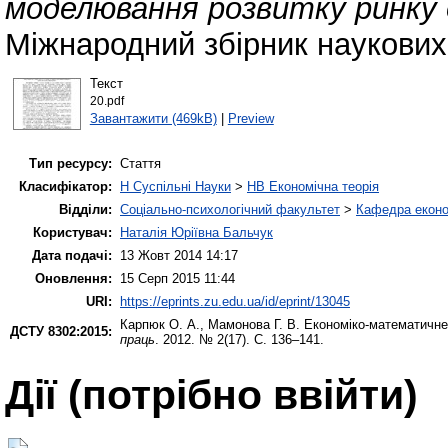
моделювання розвитку ринку о
Міжнародний збірник наукових 
Текст
20.pdf
Завантажити (469kB)
|
Preview
Тип ресурсу:
Стаття
Класифікатор:
H Суспільні Науки
>
HB Економічна теорія
Відділи:
Соціально-психологічний факультет
>
Кафедра еконо
Користувач:
Наталія Юріївна Бальчук
Дата подачі:
13 Жовт 2014 14:17
Оновлення:
15 Серп 2015 11:44
URI:
https://eprints.zu.edu.ua/id/eprint/13045
Карпюк О. А.
,
Мамонова Г. В.
Економіко-математичне 
ДСТУ 8302:2015:
праць
. 2012. № 2(17). С. 136–141.
Дії ​​(потрібно ввійти)