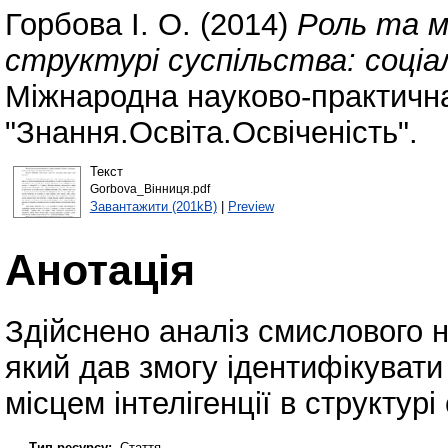
Горбова І. О.
(2014)
Роль та мі
структурі суспільства: соці
Міжнародна науково-практичн
"Знання.Освіта.Освіченість".
Текст
Gorbova_Вінниця.pdf
Завантажити (201kB)
|
Preview
Анотація
Здійснено аналіз смислового н
який дав змогу ідентифікувати 
місцем інтелігенції в структурі
Тип ресурсу:
Стаття