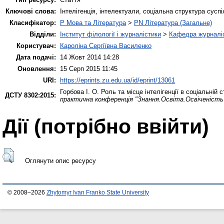
Ключові слова:
Інтелігенція, інтелектуали, соціальна структура сус
Класифікатор:
P Мова та Література
>
PN Література (Загальне)
Відділи:
Інститут філології і журналістики
>
Кафедра журналіс
Користувач:
Кароліна Сергіївна Василенко
Дата подачі:
14 Жовт 2014 14:28
Оновлення:
15 Серп 2015 11:45
URI:
https://eprints.zu.edu.ua/id/eprint/13061
Горбова І. О.
Роль та місце інтелігенції в соціальній
ДСТУ 8302:2015:
практична конференція "Знання.Освіта.Освіченість
Дії ​​(потрібно ввійти)
Оглянути опис ресурсу
© 2008–2026
Zhytomyr Ivan Franko State University