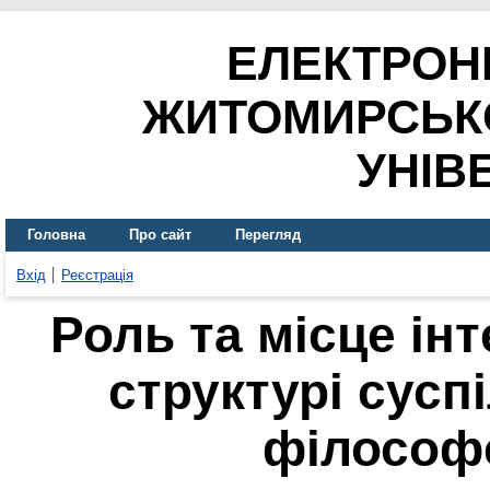
ЕЛЕКТРОН
ЖИТОМИРСЬК
УНІВ
Головна
Про сайт
Перегляд
Вхід
Реєстрація
Роль та місце інт
структурі сусп
філософ