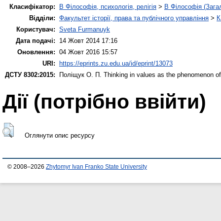
Класифікатор:
B Філософія, психологія, релігія
>
B Філософія (Зага
Відділи:
Факультет історії, права та публічного управління
>
К
Користувач:
Sveta Furmanuyk
Дата подачі:
14 Жовт 2014 17:16
Оновлення:
04 Жовт 2016 15:57
URI:
https://eprints.zu.edu.ua/id/eprint/13073
ДСТУ 8302:2015:
Поліщук О. П.
Thinking in values as the phenomenon of
Дії ​​(потрібно ввійти)
Оглянути опис ресурсу
© 2008–2026
Zhytomyr Ivan Franko State University