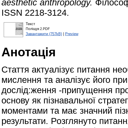
aesthetic anthropology.
Філософ
ISSN 2218-3124.
Текст
Поліщук 2.PDF
Завантажити (757kB)
|
Preview
Анотація
Стаття актуалізує питання нео
мислення та аналізує його при
дослід:ження -припущення про
основу як пізнавальної страте
моментами та має значний пізн
результати. Розглянуто питан