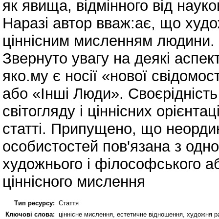
як явища, відмінного від науко
Наразі автор вваж:ає, що худо
ціннісним мисленням людини.
Звернуто увагу на деякі аспек
яко.му є носії «нової свідомос
або «Інші Люди». Своєрідність
світогляду і ціннісних орієнтац
статті. Припущено, що неорди
особистостей пов'язана з одн
художнього і філософського аб
ціннісного мислення
Тип ресурсу:
Стаття
Ключові слова:
ціннісне мислення, естетичне відношення, художня ра