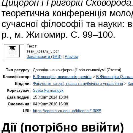
Цицерон і Григорій Сковорода
теоретична конференція молод
сучасної філософії та науки: 
р., м. Житомир. С. 99–100.
Текст
тези_Коваль_5.pdf
Завантажити (1MB)
|
Preview
Тип ресурсу:
Доповідь на конференції або симпозіумі (Стаття)
Класифікатор:
B Філософія, психологія, релігія
>
B Філософія (Загал
Відділи:
Факультет історії, права та публічного управління
>
Ка
Користувач:
Sveta Furmanuyk
Дата подачі:
15 Жовт 2014 13:04
Оновлення:
04 Жовт 2016 16:38
URI:
https://eprints.zu.edu.ua/id/eprint/13095
Дії ​​(потрібно ввійти)