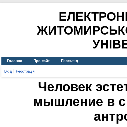
ЕЛЕКТРОН
ЖИТОМИРСЬК
УНІВ
Головна
Про сайт
Перегляд
Вхід
Реєстрація
Человек эсте
мышление в с
антр