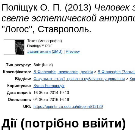
Поліщук О. П.
(2013)
Человек 
свете эстетической антропо
"Логос", Ставрополь.
Текст (монографія)
Поліщук 5.PDF
Завантажити (2MB)
|
Preview
Тип ресурсу:
Звіт (Інше)
Класифікатор:
B Філософія, психологія, релігія
>
B Філософія (Загал
Відділи:
Факультет історії, права та публічного управління
>
Ка
Користувач:
Sveta Furmanuyk
Дата подачі:
16 Жовт 2014 19:13
Оновлення:
04 Жовт 2016 16:19
URI:
https://eprints.zu.edu.ua/id/eprint/13129
Дії ​​(потрібно ввійти)