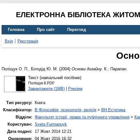
ЕЛЕКТРОННА БІБЛІОТЕКА ЖИТО
Головна
Про сайт
Перегляд
Вхід
Реєстрація
Осно
Поліщук О. П.
,
Білодід Ю. М.
(2004)
Основи дизайну.
К.: Парапан.
Текст (навчальний посібник)
Поліщук 8.PDF
Завантажити (1MB)
|
Preview
Тип ресурсу:
Книга
Класифікатор:
B Філософія, психологія, релігія
>
BH Естетика
Відділи:
Факультет історії, права та публічного управління
>
Ка
Користувач:
Sveta Furmanuyk
Дата подачі:
17 Жовт 2014 12:21
Оновлення:
04 Жовт 2016 16:32