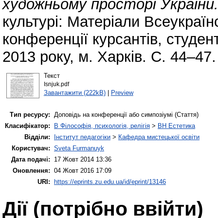
художньому просторі України
культурі: Матеріали Всеукраїн
конференції курсантів, студен
2013 року, м. Харків. С. 44–47.
Текст
Isnjuk.pdf
Завантажити (222kB)
|
Preview
Тип ресурсу:
Доповідь на конференції або симпозіумі (Стаття)
Класифікатор:
B Філософія, психологія, релігія
>
BH Естетика
Відділи:
Інститут педагогіки
>
Кафедра мистецької освіти
Користувач:
Sveta Furmanuyk
Дата подачі:
17 Жовт 2014 13:36
Оновлення:
04 Жовт 2016 17:09
URI:
https://eprints.zu.edu.ua/id/eprint/13146
Дії ​​(потрібно ввійти)