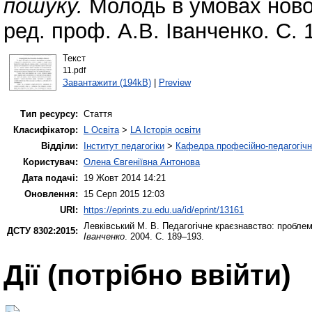
пошуку.
Молодь в умовах нової
ред. проф. А.В. Іванченко. С. 
Текст
11.pdf
Завантажити (194kB)
|
Preview
Тип ресурсу:
Стаття
Класифікатор:
L Освіта
>
LA Історія освіти
Відділи:
Інститут педагогіки
>
Кафедра професійно-педагогічної
Користувач:
Олена Євгеніївна Антонова
Дата подачі:
19 Жовт 2014 14:21
Оновлення:
15 Серп 2015 12:03
URI:
https://eprints.zu.edu.ua/id/eprint/13161
Левківський М. В.
Педагогічне краєзнавство: пробле
ДСТУ 8302:2015:
Іванченко
. 2004. С. 189–193.
Дії ​​(потрібно ввійти)