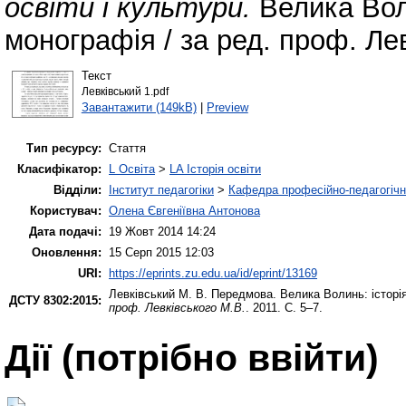
освіти і культури.
Велика Воли
монографія / за ред. проф. Лев
Текст
Левківський 1.pdf
Завантажити (149kB)
|
Preview
Тип ресурсу:
Стаття
Класифікатор:
L Освіта
>
LA Історія освіти
Відділи:
Інститут педагогіки
>
Кафедра професійно-педагогічної
Користувач:
Олена Євгеніївна Антонова
Дата подачі:
19 Жовт 2014 14:24
Оновлення:
15 Серп 2015 12:03
URI:
https://eprints.zu.edu.ua/id/eprint/13169
Левківський М. В.
Передмова. Велика Волинь: історія
ДСТУ 8302:2015:
проф. Левківського М.В.
. 2011. С. 5–7.
Дії ​​(потрібно ввійти)