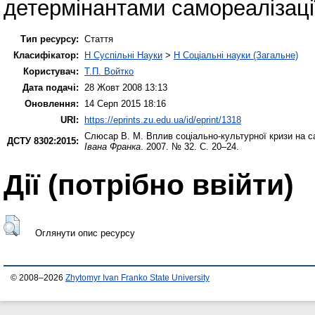
детермінантами самореалізації
Тип ресурсу:
Стаття
Класифікатор:
H Суспільні Науки
>
H Соціальні науки (Загальне)
Користувач:
Т.П. Войтко
Дата подачі:
28 Жовт 2008 13:13
Оновлення:
14 Серп 2015 18:16
URI:
https://eprints.zu.edu.ua/id/eprint/1318
Слюсар В. М.
Вплив соціально-культурної кризи на с
ДСТУ 8302:2015:
Івана Франка
. 2007. № 32. С. 20–24.
Дії ​​(потрібно ввійти)
Оглянути опис ресурсу
© 2008–2026
Zhytomyr Ivan Franko State University