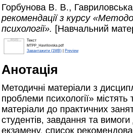
Горбунова В. В.
,
Гавриловська 
рекомендації з курсу «Метод
психології».
[Навчальний матер
Текст
MTPP_Havrilovska.pdf
Завантажити (1MB)
|
Preview
Анотація
Методичні матеріали з дисципл
проблеми психології» містять 
матеріали до практичних занят
студентів, завдання та вимоги
екзамену, список рекомендован