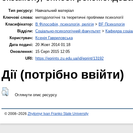
Тип ресурсу:
Навчальний матеріал
Ключові слова:
методологічні та теоретичні проблеми психології
Класифікатор:
B Філософія, психологія, релігія
>
BF Психологія
Відділи:
Соціально-психологічний факультет
>
Кафедра соціал
Користувач:
Ксенія Гавриловська
Дата подачі:
20 Жовт 2014 01:18
Оновлення:
15 Серп 2015 12:05
URI:
https://eprints.zu.edu.ua/id/eprint/13192
Дії ​​(потрібно ввійти)
Оглянути опис ресурсу
© 2008–2026
Zhytomyr Ivan Franko State University