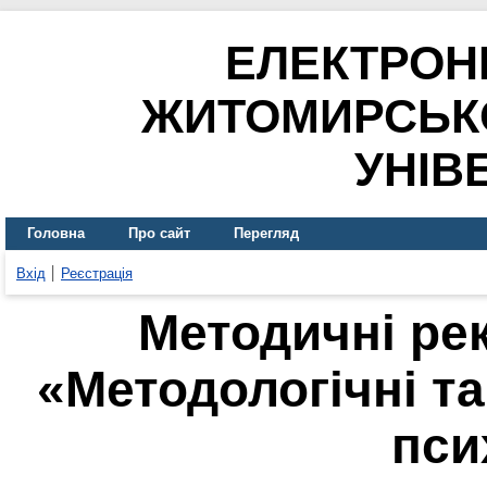
ЕЛЕКТРОН
ЖИТОМИРСЬК
УНІВ
Головна
Про сайт
Перегляд
Вхід
Реєстрація
Методичні рек
«Методологічні т
пси