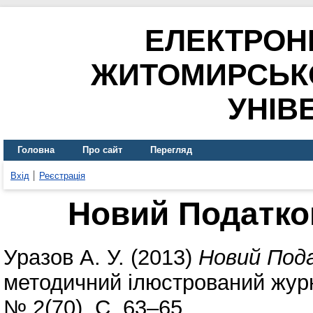
ЕЛЕКТРОН
ЖИТОМИРСЬК
УНІВ
Головна
Про сайт
Перегляд
Вхід
Реєстрація
Новий Податко
Уразов А. У.
(2013)
Новий Пода
методичний ілюстрований жур
№ 2(70). С. 63–65.