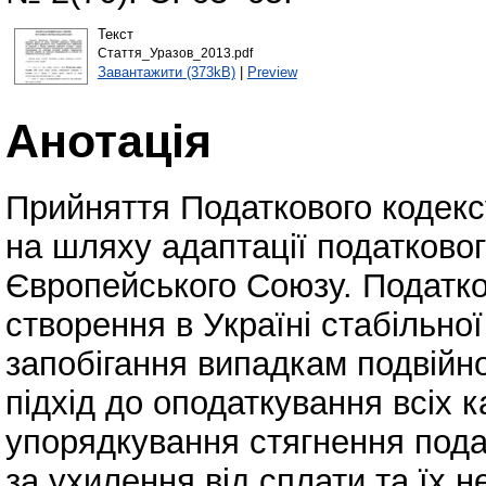
Текст
Стаття_Уразов_2013.pdf
Завантажити (373kB)
|
Preview
Анотація
Прийняття Податкового кодекс
на шляху адаптації податково
Європейського Союзу. Податк
створення в Україні стабільно
запобігання випадкам подвійн
підхід до оподаткування всіх к
упорядкування стягнення подат
за ухилення від сплати та їх н