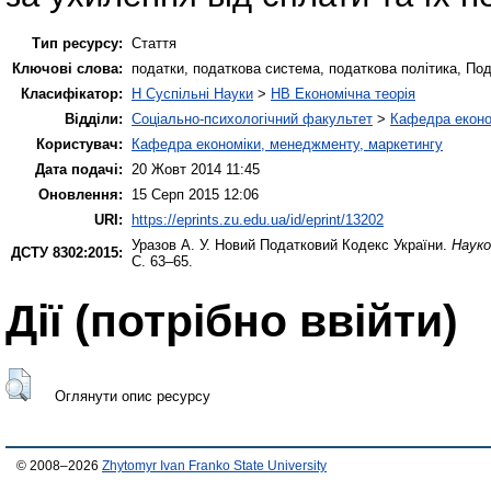
Тип ресурсу:
Стаття
Ключові слова:
податки, податкова система, податкова політика, Под
Класифікатор:
H Суспільні Науки
>
HB Економічна теорія
Відділи:
Соціально-психологічний факультет
>
Кафедра еконо
Користувач:
Кафедра економіки, менеджменту, маркетингу
Дата подачі:
20 Жовт 2014 11:45
Оновлення:
15 Серп 2015 12:06
URI:
https://eprints.zu.edu.ua/id/eprint/13202
Уразов А. У.
Новий Податковий Кодекс України.
Науко
ДСТУ 8302:2015:
С. 63–65.
Дії ​​(потрібно ввійти)
Оглянути опис ресурсу
© 2008–2026
Zhytomyr Ivan Franko State University