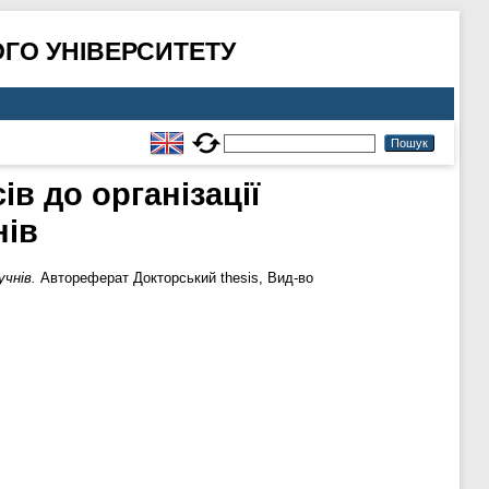
ГО УНІВЕРСИТЕТУ
в до організації
нів
учнів.
Автореферат Докторський thesis, Вид-во