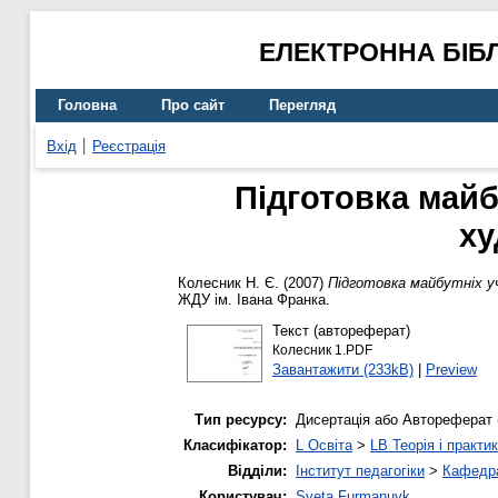
ЕЛЕКТРОННА БІБ
Головна
Про сайт
Перегляд
Вхід
Реєстрація
Підготовка майб
ху
Колесник Н. Є.
(2007)
Підготовка майбутніх уч
ЖДУ ім. Івана Франка.
Текст (автореферат)
Колесник 1.PDF
Завантажити (233kB)
|
Preview
Тип ресурсу:
Дисертація або Автореферат 
Класифікатор:
L Освіта
>
LB Теорія і практик
Відділи:
Інститут педагогіки
>
Кафедра
Користувач:
Sveta Furmanuyk