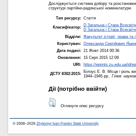
Досліджується система добору та розстановки к
структурі партійно-радянської номенклатури.
Тип ресурсу:
Стаття
D Загальна і Стара Всесвітн
Класифікатор:
D Загальна і Стара Всесвітн
Відділи:
Факультет історії, права та
Користувач:
Олександр Сергійович Яцен
Дата подачі:
21 Жовт 2014 00:36
Оновлення:
15 Серп 2015 12:09
URI:
https://eprints.zu.edu.ua/id/e
Білоус Е. В.
Місце і роль ви
ДСТУ 8302:2015:
1944–1945 рр..
Гілея: науков
Дії ​​(потрібно ввійти)
Оглянути опис ресурсу
© 2008–2026
Zhytomyr Ivan Franko State University