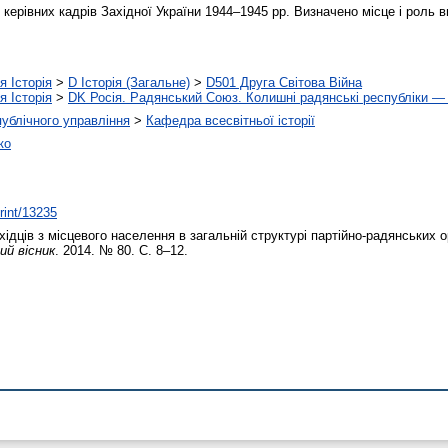
ерівних кадрів Західної України 1944–1945 рр. Визначено місце і роль ви
я Історія
>
D Історія (Загальне)
>
D501 Друга Світова Війна
я Історія
>
DK Росія. Радянський Союз. Колишні радянські республіки 
 публічного управління
>
Кафедра всесвітньої історії
ко
print/13235
хідців з місцевого населення в загальній структурі партійно-радянських 
ий вісник
. 2014. № 80. С. 8–12.