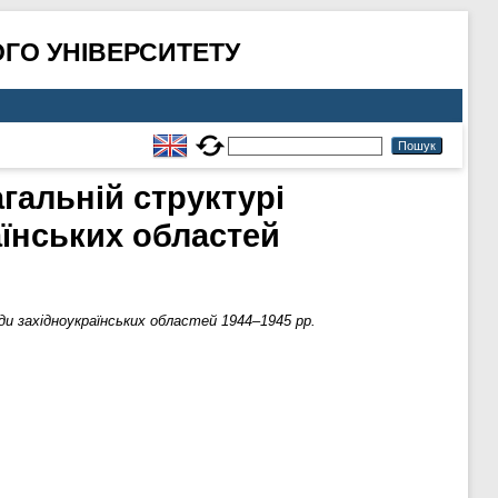
ГО УНІВЕРСИТЕТУ
агальній структурі
аїнських областей
ади західноукраїнських областей 1944–1945 рр.