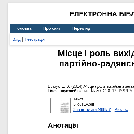
ЕЛЕКТРОННА БІБ
Головна
Про сайт
Перегляд
Вхід
Реєстрація
Місце і роль вихі
партійно-радянсь
Білоус Е. В.
(2014)
Місце і роль вихідців з мі
Гілея: науковий вісник. № 80. С. 8–12. ISSN 20
Текст
BilousEV.pdf
Завантажити (498kB)
|
Preview
Анотація