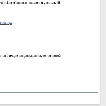
хідців з місцевого населення у загальній
— Польща
органів влади західноукраїнських областей