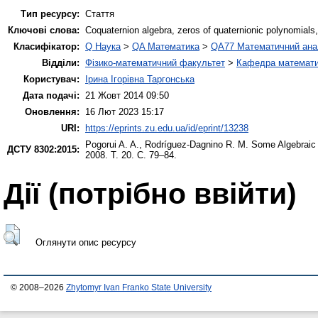
Тип ресурсу:
Стаття
Ключові слова:
Coquaternion algebra, zeros of quaternionic polynomials
Класифікатор:
Q Наука
>
QA Математика
>
QA77 Математичний ана
Відділи:
Фізико-математичний факультет
>
Кафедра математич
Користувач:
Ірина Ігорівна Таргонська
Дата подачі:
21 Жовт 2014 09:50
Оновлення:
16 Лют 2023 15:17
URI:
https://eprints.zu.edu.ua/id/eprint/13238
Pogorui A. A.
,
Rodríguez-Dagnino R. M.
Some Algebraic a
ДСТУ 8302:2015:
2008. Т. 20. С. 79–84.
Дії ​​(потрібно ввійти)
Оглянути опис ресурсу
© 2008–2026
Zhytomyr Ivan Franko State University