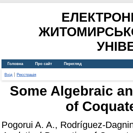
ЕЛЕКТРОН
ЖИТОМИРСЬК
УНІВ
Головна
Про сайт
Перегляд
Вхід
Реєстрація
Some Algebraic and
of Coquat
Pogorui A. A.
,
Rodríguez-Dagnin