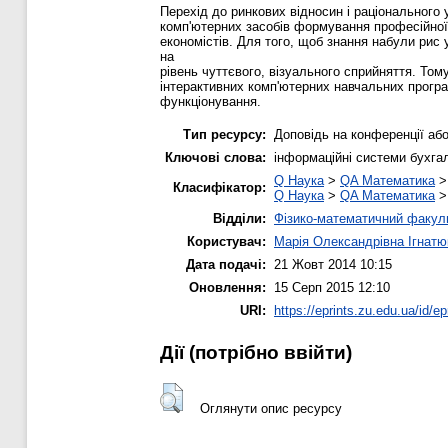
Перехід до ринкових відносин і раціонального
комп'ютерних засобів формування професійної 
економістів. Для того, щоб знання набули рис 
на
рівень чуттєвого, візуального сприйняття. То
інтерактивних комп'ютерних навчальних програ
функціонування.
Тип ресурсу:
Доповідь на конференції або
Ключові слова:
інформаційні системи бухгал
Q Наука
>
QA Математика
Класифікатор:
Q Наука
>
QA Математика
Відділи:
Фізико-математичний факул
Користувач:
Марія Олександрівна Ігнатю
Дата подачі:
21 Жовт 2014 10:15
Оновлення:
15 Серп 2015 12:10
URI:
https://eprints.zu.edu.ua/id/ep
Дії ​​(потрібно ввійти)
Оглянути опис ресурсу