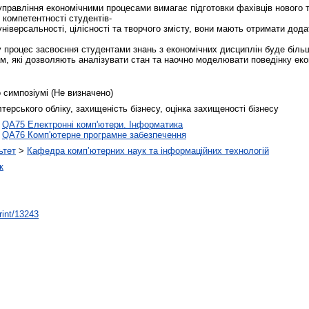
 управління економічними процесами вимагає підготовки фахівців нового 
компетентності студентів-
універсальності, цілісності та творчого змісту, вони мають отримати дод
му процес засвоєння студентами знань з економічних дисциплін буде біл
м, які дозволяють аналізувати стан та наочно моделювати поведінку екон
 симпозіумі (Не визначено)
терського обліку, захищеність бізнесу, оцінка захищеності бізнесу
>
QA75 Електронні комп'ютери. Інформатика
>
QA76 Комп'ютерне програмне забезпечення
ьтет
>
Кафедра комп’ютерних наук та інформаційних технологій
к
rint/13243