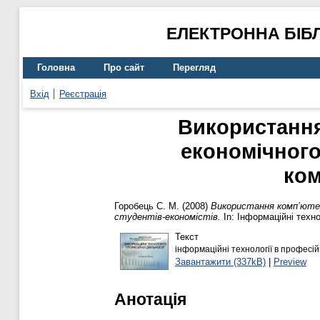
ЕЛЕКТРОННА БІБ
Головна
Про сайт
Перегляд
Вхід
Реєстрація
Використання
економічного
ком
Горобець С. М.
(2008)
Використання комп’ютер
студентів-економістів.
In: Інформаційні техно
Текст
інформаційні технології в професійн
Завантажити (337kB)
|
Preview
Анотація