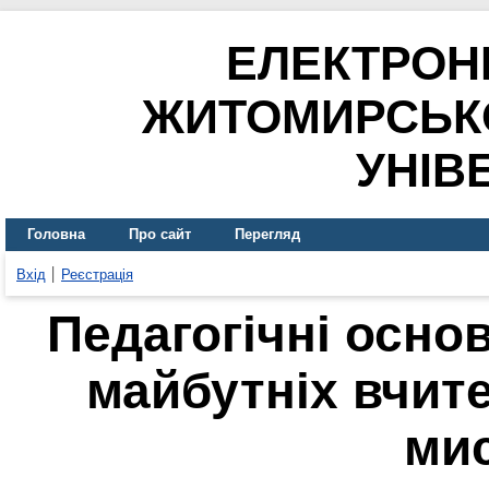
ЕЛЕКТРОН
ЖИТОМИРСЬК
УНІВ
Головна
Про сайт
Перегляд
Вхід
Реєстрація
Педагогічні осно
майбутніх вчит
ми