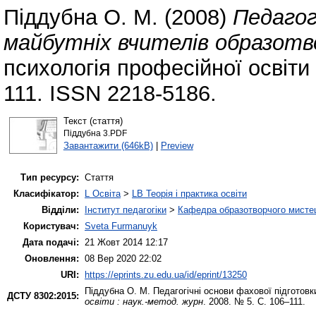
Піддубна О. М.
(2008)
Педагог
майбутніх вчителів образот
психологія професійної освіти 
111. ISSN 2218-5186.
Текст (стаття)
Піддубна 3.PDF
Завантажити (646kB)
|
Preview
Тип ресурсу:
Стаття
Класифікатор:
L Освіта
>
LB Теорія і практика освіти
Відділи:
Інститут педагогіки
>
Кафедра образотворчого мистец
Користувач:
Sveta Furmanuyk
Дата подачі:
21 Жовт 2014 12:17
Оновлення:
08 Вер 2020 22:02
URI:
https://eprints.zu.edu.ua/id/eprint/13250
Піддубна О. М.
Педагогічні основи фахової підготовк
ДСТУ 8302:2015:
освіти : наук.-метод. журн
. 2008. № 5. С. 106–111.