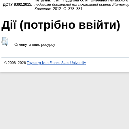
Петруняк Т. М.
,
Піддубна О. М.
Вивчення пейзажного 
ДСТУ 8302:2015:
педагогів дошкільної та початкової освіти Житомирщ
Колесник
. 2012. С. 378–381.
Дії ​​(потрібно ввійти)
Оглянути опис ресурсу
© 2008–2026
Zhytomyr Ivan Franko State University