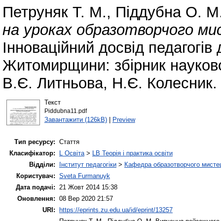
Петруняк Т. М.
,
Піддубна О. М
на уроках образотворчого ми
Інноваційний досвід педагогів 
Житомирщини: збірник науково-
В.Є. Литньова, Н.Є. Колесник.
Текст
Piddubna11.pdf
Завантажити (126kB)
|
Preview
Тип ресурсу:
Стаття
Класифікатор:
L Освіта
>
LB Теорія і практика освіти
Відділи:
Інститут педагогіки
>
Кафедра образотворчого мистец
Користувач:
Sveta Furmanuyk
Дата подачі:
21 Жовт 2014 15:38
Оновлення:
08 Вер 2020 21:57
URI:
https://eprints.zu.edu.ua/id/eprint/13257