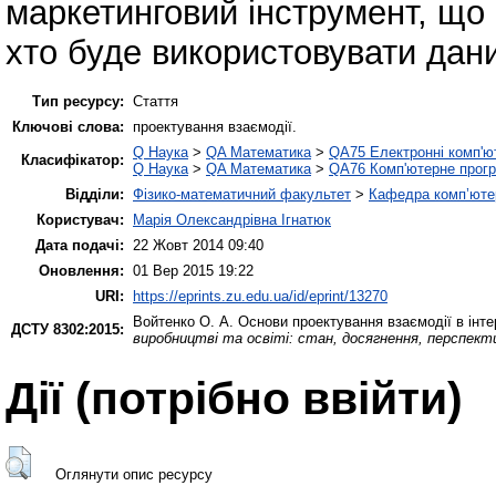
маркетинговий інструмент, що 
хто буде використовувати дани
Тип ресурсу:
Стаття
Ключові слова:
проектування взаємодії.
Q Наука
>
QA Математика
>
QA75 Електронні комп'ю
Класифікатор:
Q Наука
>
QA Математика
>
QA76 Комп'ютерне прогр
Відділи:
Фізико-математичний факультет
>
Кафедра комп’ютер
Користувач:
Марія Олександрівна Ігнатюк
Дата подачі:
22 Жовт 2014 09:40
Оновлення:
01 Вер 2015 19:22
URI:
https://eprints.zu.edu.ua/id/eprint/13270
Войтенко О. А.
Основи проектування взаємодії в інт
ДСТУ 8302:2015:
виробництві та освіті: стан, досягнення, перспект
Дії ​​(потрібно ввійти)
Оглянути опис ресурсу