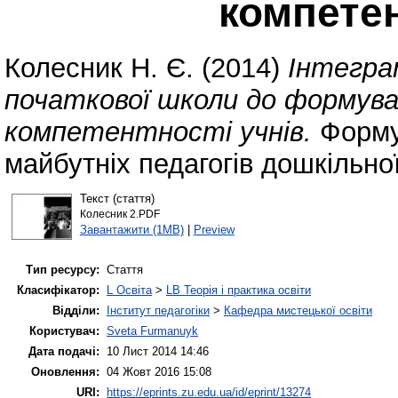
компетен
Колесник Н. Є.
(2014)
Інтегра
початкової школи до формув
компетентності учнів.
Форму
майбутніх педагогів дошкільної
Текст (стаття)
Колесник 2.PDF
Завантажити (1MB)
|
Preview
Тип ресурсу:
Стаття
Класифікатор:
L Освіта
>
LB Теорія і практика освіти
Відділи:
Інститут педагогіки
>
Кафедра мистецької освіти
Користувач:
Sveta Furmanuyk
Дата подачі:
10 Лист 2014 14:46
Оновлення:
04 Жовт 2016 15:08
URI:
https://eprints.zu.edu.ua/id/eprint/13274