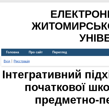
ЕЛЕКТРОН
ЖИТОМИРСЬК
УНІВ
Головна
Про сайт
Перегляд
Вхід
Реєстрація
Інтегративний підх
початкової шк
предметно-п