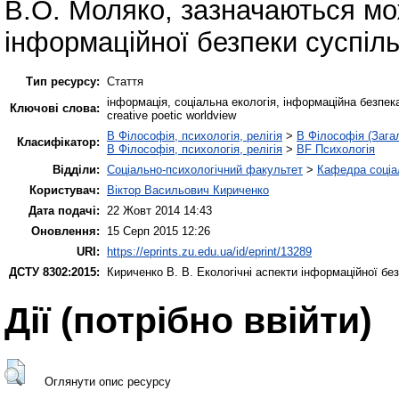
В.О. Моляко, зазначаються м
інформаційної безпеки суспіль
Тип ресурсу:
Стаття
інформація, соціальна екологія, інформаційна безпека, 
Ключові слова:
creative poetic worldview
B Філософія, психологія, релігія
>
B Філософія (Зага
Класифікатор:
B Філософія, психологія, релігія
>
BF Психологія
Відділи:
Соціально-психологічний факультет
>
Кафедра соціал
Користувач:
Віктор Васильович Кириченко
Дата подачі:
22 Жовт 2014 14:43
Оновлення:
15 Серп 2015 12:26
URI:
https://eprints.zu.edu.ua/id/eprint/13289
ДСТУ 8302:2015:
Кириченко В. В.
Екологічні аспекти інформаційної бе
Дії ​​(потрібно ввійти)
Оглянути опис ресурсу