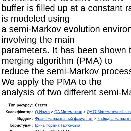
buffer is filled up at a constant
is modeled using
a semi-Markov evolution enviro
involving the main
parameters. It has been shown th
merging algorithm (PMA) to
reduce the semi-Markov proces
We apply the PMA to the
analysis of two different semi-
Тип ресурсу:
Стаття
Класифікатор:
Q Наука
>
QA Математика
>
QA77 Математичний ана
Відділи:
Фізико-математичний факультет
>
Кафедра математич
Користувач:
Ірина Ігорівна Таргонська