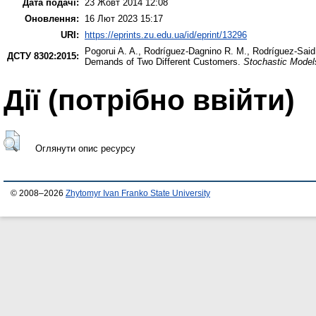
Дата подачі:
23 Жовт 2014 12:08
Оновлення:
16 Лют 2023 15:17
URI:
https://eprints.zu.edu.ua/id/eprint/13296
Pogorui A. A.
,
Rodríguez-Dagnino R. M.
,
Rodríguez-Saіd
ДСТУ 8302:2015:
Demands of Two Different Customers.
Stochastic Model
Дії ​​(потрібно ввійти)
Оглянути опис ресурсу
© 2008–2026
Zhytomyr Ivan Franko State University