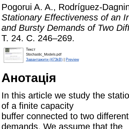
Pogorui A. A.
,
Rodríguez-Dagnin
Stationary Effectiveness of an I
and Bursty Demands of Two Dif
Т. 24. С. 246–269.
Текст
Stochastic_Models.pdf
Завантажити (473kB)
|
Preview
Анотація
In this article we study the stat
of a finite capacity
buffer connected to two differen
demands. We assume that the