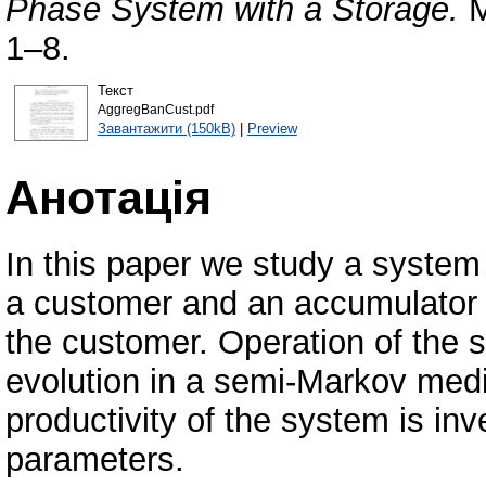
Phase System with a Storage.
M
1–8.
Текст
AggregBanCust.pdf
Завантажити (150kB)
|
Preview
Анотація
In this paper we study a system 
a customer and an accumulator 
the customer. Operation of the
evolution in a semi-Markov med
productivity of the system is in
parameters.