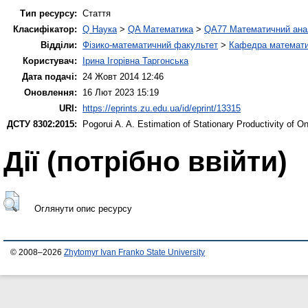
Тип ресурсу:
Стаття
Класифікатор:
Q Наука
>
QA Математика
>
QA77 Математичний ана
Відділи:
Фізико-математичний факультет
>
Кафедра математич
Користувач:
Ірина Ігорівна Таргонська
Дата подачі:
24 Жовт 2014 12:46
Оновлення:
16 Лют 2023 15:19
URI:
https://eprints.zu.edu.ua/id/eprint/13315
ДСТУ 8302:2015:
Pogorui A. A.
Estimation of Stationary Productivity of 
Дії ​​(потрібно ввійти)
Оглянути опис ресурсу
© 2008–2026
Zhytomyr Ivan Franko State University