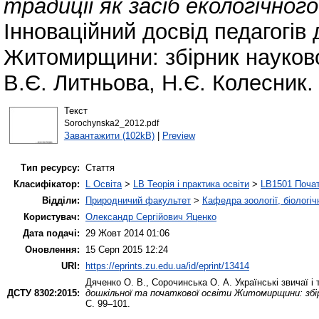
традиції як засіб екологічног
Інноваційний досвід педагогів 
Житомирщини: збірник науково-
В.Є. Литньова, Н.Є. Колесник.
Текст
Sorochynska2_2012.pdf
Завантажити (102kB)
|
Preview
Тип ресурсу:
Стаття
Класифікатор:
L Освіта
>
LB Теорія і практика освіти
>
LB1501 Почат
Відділи:
Природничий факультет
>
Кафедра зоології, біологі
Користувач:
Олександр Сергійович Яценко
Дата подачі:
29 Жовт 2014 01:06
Оновлення:
15 Серп 2015 12:24
URI:
https://eprints.zu.edu.ua/id/eprint/13414
Дяченко О. В.
,
Сорочинська О. А.
Українські звичаї і
ДСТУ 8302:2015:
дошкільної та початкової освіти Житомирщини: збір
С. 99–101.