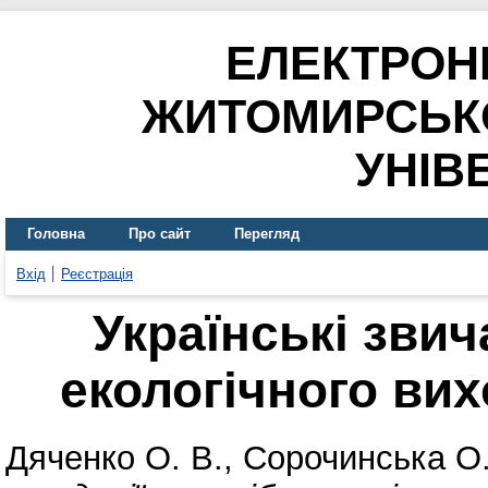
ЕЛЕКТРОН
ЖИТОМИРСЬК
УНІВ
Головна
Про сайт
Перегляд
Вхід
Реєстрація
Українські звича
екологічного ви
Дяченко О. В.
,
Сорочинська О.