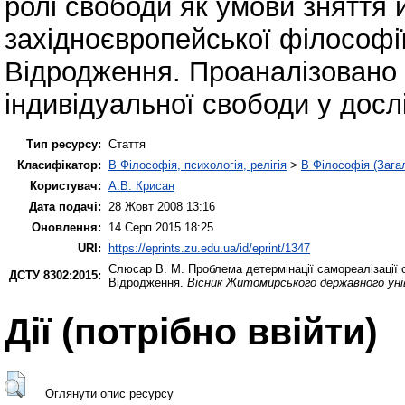
ролі свободи як умови зняття й
західноєвропейської філософії
Відродження. Проаналізовано
індивідуальної свободи у досл
Тип ресурсу:
Стаття
Класифікатор:
B Філософія, психологія, релігія
>
B Філософія (Зага
Користувач:
А.В. Крисан
Дата подачі:
28 Жовт 2008 13:16
Оновлення:
14 Серп 2015 18:25
URI:
https://eprints.zu.edu.ua/id/eprint/1347
Слюсар В. М.
Проблема детермінації самореалізації о
ДСТУ 8302:2015:
Відродження.
Вісник Житомирського державного уні
Дії ​​(потрібно ввійти)
Оглянути опис ресурсу