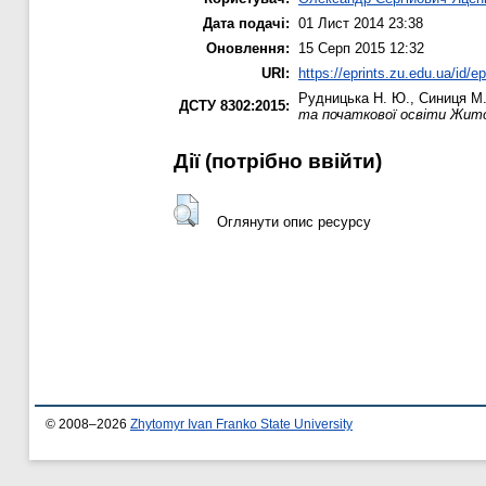
Дата подачі:
01 Лист 2014 23:38
Оновлення:
15 Серп 2015 12:32
URI:
https://eprints.zu.edu.ua/id/e
Рудницька Н. Ю.
,
Синиця М.
ДСТУ 8302:2015:
та початкової освіти Житом
Дії ​​(потрібно ввійти)
Оглянути опис ресурсу
© 2008–2026
Zhytomyr Ivan Franko State University