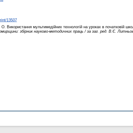
print/13507
 О.
Використання мультимедійних технологій на уроках в початковій шко
ирщини: збірник науково-методичних праць / за заг. ред. В.Є. Литньов