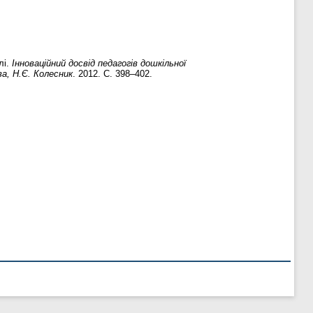
лі.
Інноваційний досвід педагогів дошкільної
а, Н.Є. Колесник
. 2012. С. 398–402.