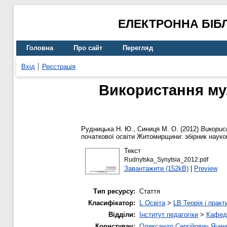
ЕЛЕКТРОННА БІБ
Головна
Про сайт
Перегляд
Вхід
Реєстрація
Використання мул
Рудницька Н. Ю.
,
Синиця М. О.
(2012)
Викорис
початкової освіти Житомирщини: збірник науков
Текст
Rudnytska_Synytsia_2012.pdf
Завантажити (152kB)
|
Preview
Тип ресурсу:
Стаття
Класифікатор:
L Освіта
>
LB Теорія і практ
Відділи:
Інститут педагогіки
>
Кафедр
Користувач:
Олександр Сергійович Яцен