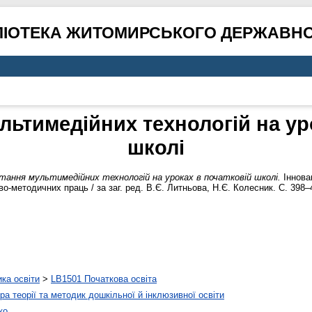
ЛІОТЕКА ЖИТОМИРСЬКОГО ДЕРЖАВНО
ьтимедійних технологій на ур
школі
тання мультимедійних технологій на уроках в початковій школі.
Інновац
о-методичних праць / за заг. ред. В.Є. Литньова, Н.Є. Колесник. С. 398–
ика освіти
>
LB1501 Початкова освіта
а теорії та методик дошкільної й інклюзивної освіти
ко