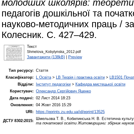
молодших школярів: теорети
педагогів дошкільної та почат
науково-методичних праць / за 
Колесник. С. 427–429.
Текст
Shmelova_Kobylynska_2012.pdf
Завантажити (138kB)
|
Preview
Тип ресурсу:
Стаття
Класифікатор:
L Освіта
>
LB Теорія і практика освіти
>
LB1501 Почат
Відділи:
Інститут педагогіки
>
Кафедра мистецької освіти
Користувач:
Олександр Сергійович Яценко
Дата подачі:
02 Лист 2014 18:23
Оновлення:
04 Жовт 2016 15:29
URI:
https://eprints.zu.edu.ua/id/eprint/13525
Шмельова Т. В.
,
Кобилинська Н. В.
Естетична культу
ДСТУ 8302:2015:
та початкової освіти Житомирщини: збірник науково