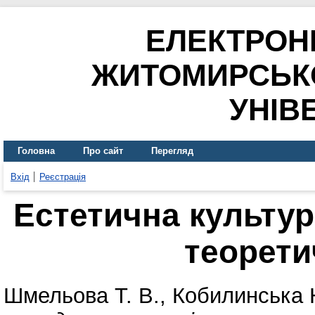
ЕЛЕКТРОН
ЖИТОМИРСЬК
УНІВ
Головна
Про сайт
Перегляд
Вхід
Реєстрація
Естетична культу
теорети
Шмельова Т. В.
,
Кобилинська Н