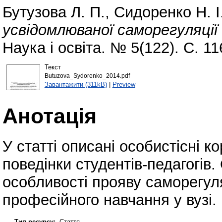
Бутузова Л. П.
,
Сидоренко Н. І
усвідомлюваної саморегуляції 
Наука і освіта. № 5(122). С. 1
Текст
Butuzova_Sydorenko_2014.pdf
Завантажити (311kB)
|
Preview
Анотація
У статті описані особистісні к
поведінки студентів-педагогів
особливості прояву саморегуля
професійного навчання у вузі.
Тип ресурсу:
Стаття