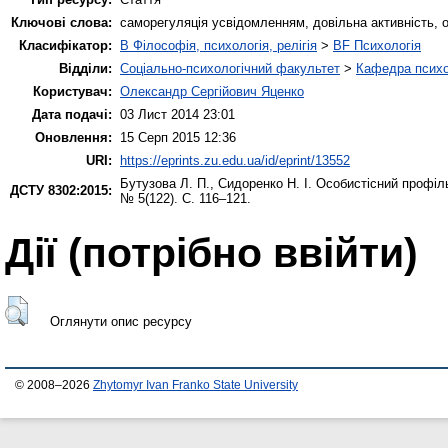
Ключові слова:
саморегуляція усвідомленням, довільна активність, о
Класифікатор:
B Філософія, психологія, релігія
>
BF Психологія
Відділи:
Соціально-психологічний факультет
>
Кафедра психол
Користувач:
Олександр Сергійович Яценко
Дата подачі:
03 Лист 2014 23:01
Оновлення:
15 Серп 2015 12:36
URI:
https://eprints.zu.edu.ua/id/eprint/13552
Бутузова Л. П.
,
Сидоренко Н. І.
Особистісний профіль
ДСТУ 8302:2015:
№ 5(122). С. 116–121.
Дії ​​(потрібно ввійти)
Оглянути опис ресурсу
© 2008–2026
Zhytomyr Ivan Franko State University