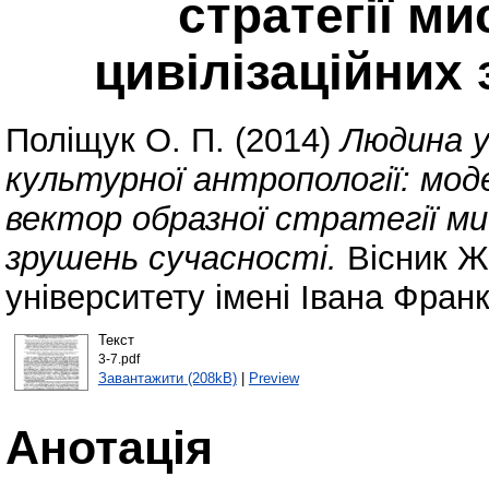
стратегії м
цивілізаційних
Поліщук О. П.
(2014)
Людина у
культурної антропології: моде
вектор образної стратегії ми
зрушень сучасності.
Вісник Ж
університету імені Івана Фран
Текст
3-7.pdf
Завантажити (208kB)
|
Preview
Анотація