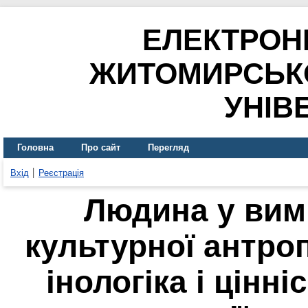
ЕЛЕКТРОН
ЖИТОМИРСЬК
УНІВ
Головна
Про сайт
Перегляд
Вхід
Реєстрація
Людина у вимі
культурної антро
інологіка і цінн