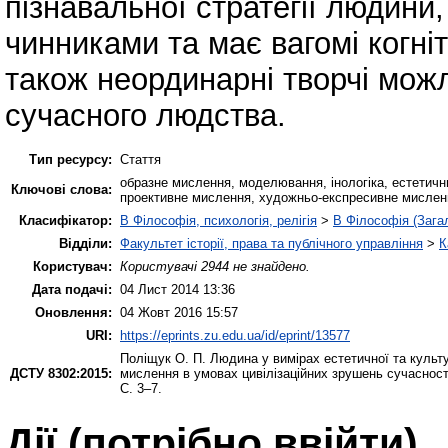
пізнавальної стратегії людини
чинниками та має вагомі когніт
також неординарні творчі можл
сучасного людства.
Тип ресурсу:
Стаття
образне мислення, моделювання, інологіка, естетич
Ключові слова:
проективне мислення, художньо-експресивне мислення
Класифікатор:
B Філософія, психологія, релігія
>
B Філософія (Зага
Відділи:
Факультет історії, права та публічного управління
>
К
Користувач:
Користувачі 2944 не знайдено.
Дата подачі:
04 Лист 2014 13:36
Оновлення:
04 Жовт 2016 15:57
URI:
https://eprints.zu.edu.ua/id/eprint/13577
Поліщук О. П.
Людина у вимірах естетичної та культур
ДСТУ 8302:2015:
мислення в умовах цивілізаційних зрушень сучасност
С. 3–7.
Дії ​​(потрібно ввійти)