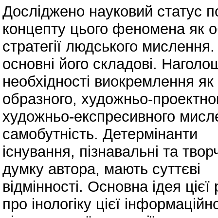
Досліджено науковий статус п
концепту цього феномена як о
стратегії людського мислення.
основні його складові. Наголо
необхідності виокремлення як 
образного, художньо-проектно
художньо-експресивного мисле
самобутність. Детермінанти
існування, пізнавальні та твор
думку автора, мають суттєві
відмінності. Основна ідея цієї
про інологіку цієї інформаційн