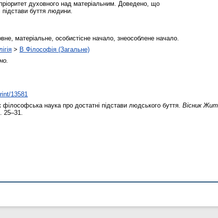
 пріоритет духовного над матеріальним. Доведено, що
і підстави буття людини.
овне, матеріальне, особистісне начало, знеособлене начало.
ігія
>
B Філософія (Загальне)
но.
print/13581
 філософська наука про достатні підстави людського буття.
Вісник Жит
. 25–31.