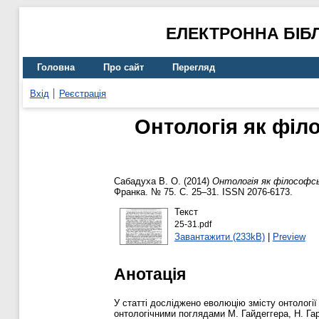
ЕЛЕКТРОННА БІБ
Головна
Про сайт
Перегляд
Вхід
Реєстрація
Онтологія як філ
Сабадуха В. О.
(2014)
Онтологія як філософс
Франка. № 75. С. 25–31. ISSN 2076-6173.
Текст
25-31.pdf
Завантажити (233kB)
|
Preview
Анотація
У статті досліджено еволюцію змісту онтології 
онтологічними поглядами М. Гайдеггера, Н. Га