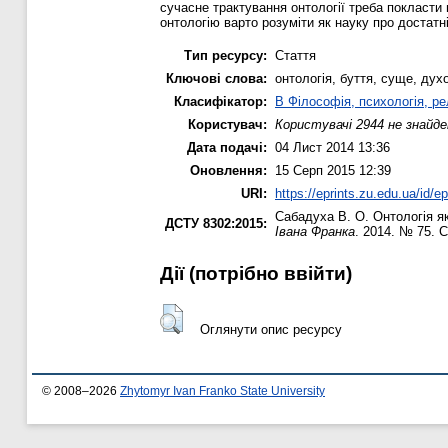
сучасне трактування онтології треба покласти
онтологію варто розуміти як науку про достатн
Тип ресурсу:
Стаття
Ключові слова:
онтологія, буття, суще, дух
Класифікатор:
B Філософія, психологія, рел
Користувач:
Користувачі 2944 не знайде
Дата подачі:
04 Лист 2014 13:36
Оновлення:
15 Серп 2015 12:39
URI:
https://eprints.zu.edu.ua/id/e
Сабадуха В. О.
Онтологія як
ДСТУ 8302:2015:
Івана Франка
. 2014. № 75. С
Дії ​​(потрібно ввійти)
Оглянути опис ресурсу
© 2008–2026
Zhytomyr Ivan Franko State University