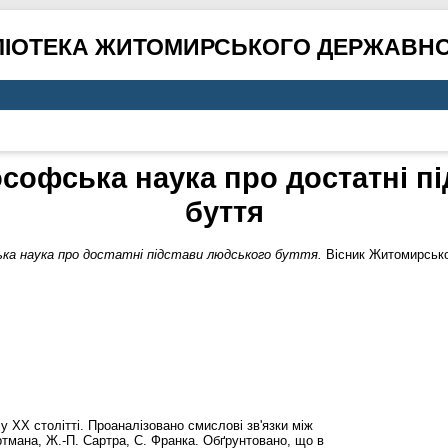
ЛІОТЕКА ЖИТОМИРСЬКОГО ДЕРЖАВНО
ософська наука про достатні п
буття
ька наука про достатні підстави людського буття.
Вісник Житомирськог
у ХХ столітті. Проаналізовано смислові зв'язки між
ртмана, Ж.-П. Сартра, С. Франка. Обґрунтовано, що в