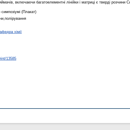
ймачів, включаючи багатоелементні лінійки і матриці є тверді розчини C
 симпозіумі (Плакат)
ни,полірування
афедра хімії
rint/13585