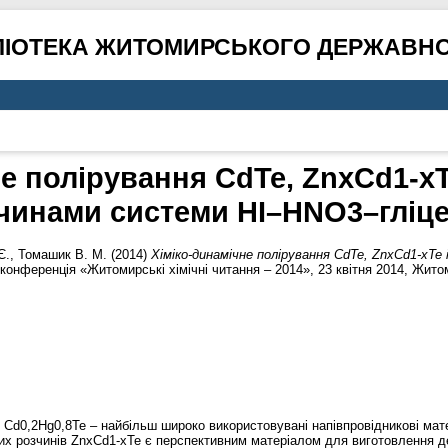
ЛІОТЕКА ЖИТОМИРСЬКОГО ДЕРЖАВНО
е полірування CdTe, ZnxCd1-xT
чинами системи HI–HNO3–гліц
Є.
,
Томашик В. М.
(2014)
Хіміко-динамічне полірування CdTe, ZnxCd1-xT
 конференція «Житомирські хімічні читання – 2014», 23 квітня 2014, Житом
і Cd0,2Hg0,8Te – найбільш широко використовувані напівпровідникові мат
дих розчинів ZnxCd1-xTe є перспективним матеріалом для виготовлення де