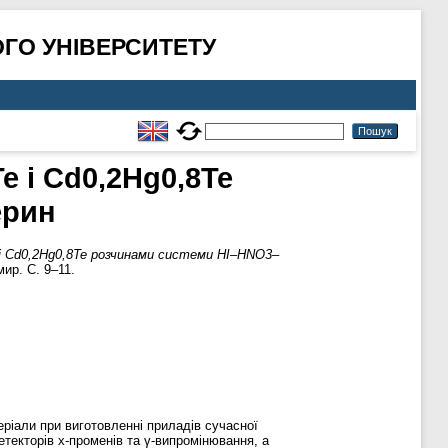
ГО УНІВЕРСИТЕТУ
e і Cd0,2Hg0,8Te
ерин
e і Cd0,2Hg0,8Te розчинами системи HI–HNO3–
ир. С. 9–11.
еріали при виготовленні приладів сучасної
текторів х-променів та γ-випромінювання, а