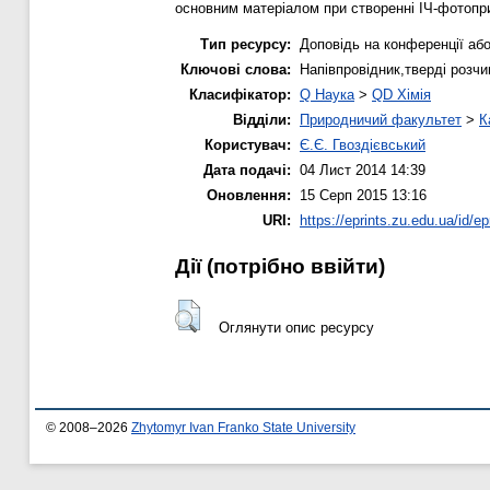
основним матеріалом при створенні ІЧ-фотопри
Тип ресурсу:
Доповідь на конференції або
Ключові слова:
Напівпровідник,тверді розчи
Класифікатор:
Q Наука
>
QD Хімія
Відділи:
Природничий факультет
>
К
Користувач:
Є.Є. Гвоздієвський
Дата подачі:
04 Лист 2014 14:39
Оновлення:
15 Серп 2015 13:16
URI:
https://eprints.zu.edu.ua/id/ep
Дії ​​(потрібно ввійти)
Оглянути опис ресурсу
© 2008–2026
Zhytomyr Ivan Franko State University