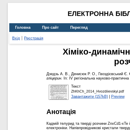
ЕЛЕКТРОННА БІБ
Головна
Про сайт
Перегляд
Вхід
Реєстрація
Хіміко-динамічн
роз
Дзедзь А. В.
,
Денисюк Р. О.
,
Гвоздієвський Є. 
гліцерин.
In: IV регіональна науково-практична
Текст
ZhKhCh_2014_Hvozdiievskyi.pdf
Завантажити (157kB)
|
Preview
Анотація
Кадмій телурид та тверді розчини ZnxCd1-xTe 
електроніки. Напівпровідникові кристали твер