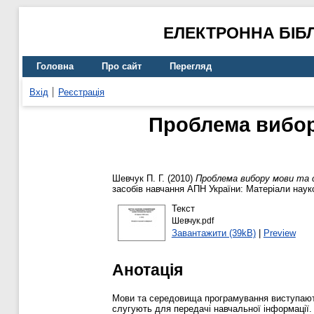
ЕЛЕКТРОННА БІБ
Головна
Про сайт
Перегляд
Вхід
Реєстрація
Проблема вибор
Шевчук П. Г.
(2010)
Проблема вибору мови та с
засобів навчання АПН України: Матеріали науко
Текст
Шевчук.pdf
Завантажити (39kB)
|
Preview
Анотація
Мови та середовища програмування виступают
слугують для передачі навчальної інформації.