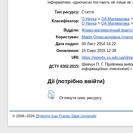
інформатики, одночасно постають не лише як з
Тип ресурсу:
Стаття
Q Наука
>
QA Математика
Класифікатор:
Q Наука
>
QA Математика
Відділи:
Фізико-математичний факул
Користувач:
Марія Олександрівна Ігнатю
Дата подачі:
04 Лист 2014 14:22
Оновлення:
15 Серп 2015 12:39
URI:
https://eprints.zu.edu.ua/id/e
Шевчук П. Г.
Проблема вибор
ДСТУ 8302:2015:
інформаційних технологій і
Дії ​​(потрібно ввійти)
Оглянути опис ресурсу
© 2008–2026
Zhytomyr Ivan Franko State University