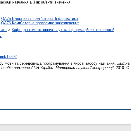
асоби навчання а й як об'єкти вивчення.
>
QA75 Електронні комп'ютери. Інформатика
>
QA76 Комп'ютерне програмне забезпечення
ьтет
>
Кафедра комп’ютерних наук та інформаційних технологій
к
print/13592
у мови та середовища програмування в якості засобу навчання.
Звітна
 засобів навчання АПН України: Матеріали наукової конференції
. 2010. С.