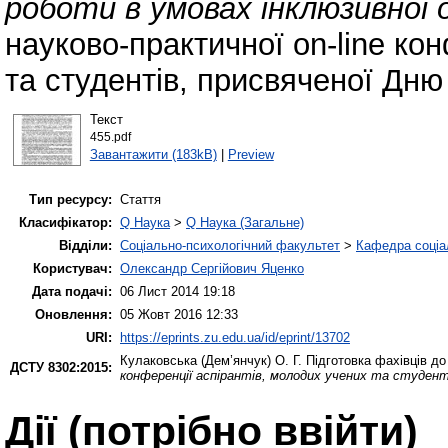
роботи в умовах інклюзивної 
науково-практичної on-line ко
та студентів, присвяченої Дню 
Текст
455.pdf
Завантажити (183kB)
|
Preview
Тип ресурсу:
Стаття
Класифікатор:
Q Наука
>
Q Наука (Загальне)
Відділи:
Соціально-психологічний факультет
>
Кафедра соціал
Користувач:
Олександр Сергійович Яценко
Дата подачі:
06 Лист 2014 19:18
Оновлення:
05 Жовт 2016 12:33
URI:
https://eprints.zu.edu.ua/id/eprint/13702
Кулаковська (Дем’янчук) О. Г.
Підготовка фахівців до
ДСТУ 8302:2015:
конференції аспірантів, молодих учених та студент
Дії ​​(потрібно ввійти)