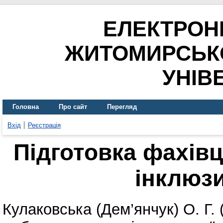
ЕЛЕКТРОН
ЖИТОМИРСЬК
УНІВ
Головна
Про сайт
Перегляд
Вхід
Реєстрація
Підготовка фахівц
інклюзи
Кулаковська (Дем’янчук) О. Г.