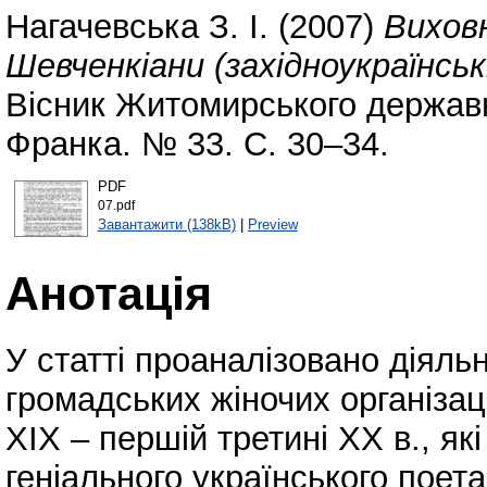
Нагачевська З. І.
(2007)
Виховн
Шевченкіани (західноукраїнські
Вісник Житомирського державно
Франка. № 33. С. 30–34.
PDF
07.pdf
Завантажити (138kB)
|
Preview
Анотація
У статті проаналізовано діяль
громадських жіночих організаці
XIX – першій третині XX в., як
геніального українського пое