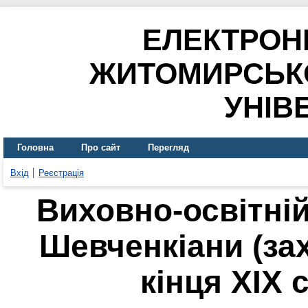
ЕЛЕКТРОН
ЖИТОМИРСЬК
УНІВ
Головна
Про сайт
Перегляд
Вхід
Реєстрація
Виховно-освітній
Шевченкіани (зах
кінця XIX с