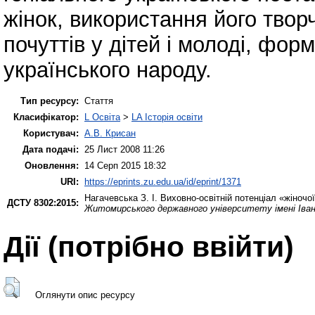
жінок, використання його твор
почуттів у дітей і молоді, фо
українського народу.
Тип ресурсу:
Стаття
Класифікатор:
L Освіта
>
LA Історія освіти
Користувач:
А.В. Крисан
Дата подачі:
25 Лист 2008 11:26
Оновлення:
14 Серп 2015 18:32
URI:
https://eprints.zu.edu.ua/id/eprint/1371
Нагачевська З. І.
Виховно-освітній потенціал «жіночої»
ДСТУ 8302:2015:
Житомирського державного університету імені Іва
Дії ​​(потрібно ввійти)
Оглянути опис ресурсу