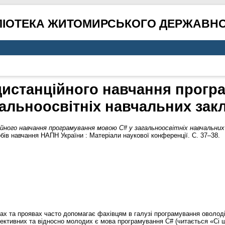
ЛІОТЕКА ЖИТОМИРСЬКОГО ДЕРЖАВНО
дистанційного навчання прог
гальноосвітніх навчальних зак
йного навчання програмування мовою C# у загальноосвітніх навчальних
обів навчання НАПН України : Матеріали наукової конференції. С. 37–38.
мах та проявах часто допомагає фахівцям в галузі програмування оволо
ктивних та відносно молодих є мова програмування С# (читається «Сі ш