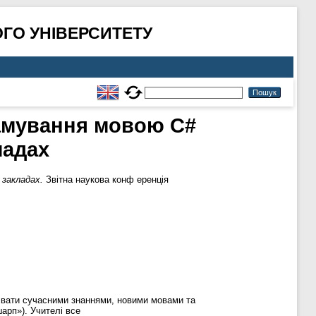
ГО УНІВЕРСИТЕТУ
рамування мовою C#
ладах
 закладах.
Звітна наукова конф еренція
дівати сучасними знаннями, новими мовами та
арп»). Учителі все