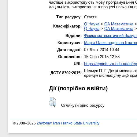
частіше використовують мову програмування С
доцільність використання в процесі навчання 
Тип ресурсу:
Стаття
Q Наука
>
QA Математика
Класифікатор:
Q Наука
>
QA Математика
Відділи:
Фізико-математичний факул
Користувач:
Марія Олександрівна Ігнатю
Дата подачі:
07 Лист 2014 10:44
Оновлення:
15 Серп 2015 12:53
URI:
https://eprints.zu.edu.ua/id/e
Шевчук П. Г.
Деякі можливос
ДСТУ 8302:2015:
еренція Інституту інф орм 
Дії ​​(потрібно ввійти)
Оглянути опис ресурсу
© 2008–2026
Zhytomyr Ivan Franko State University