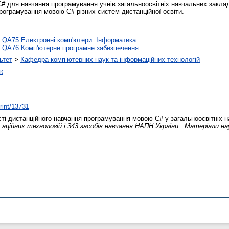
# для навчання програмування учнів загальноосвітніх навчальних закла
програмування мовою С# різних систем дистанційної освіти.
>
QA75 Електронні комп'ютери. Інформатика
>
QA76 Комп'ютерне програмне забезпечення
ьтет
>
Кафедра комп’ютерних наук та інформаційних технологій
к
print/13731
ті дистанційного навчання програмування мовою C# у загальноосвітніх 
аційних технологій і 343 засобів навчання НАПН України : Матеріали на