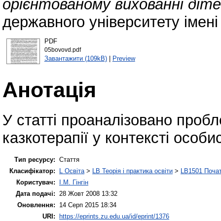
орієнтованому вихованні діте
державного університету імені
PDF
05bovovd.pdf
Завантажити (109kB)
|
Preview
Анотація
У статті проаналізовано проб
казкотерапії у контексті особи
Тип ресурсу:
Стаття
Класифікатор:
L Освіта
>
LB Теорія і практика освіти
>
LB1501 Почат
Користувач:
І.М. Гінгін
Дата подачі:
28 Жовт 2008 13:32
Оновлення:
14 Серп 2015 18:34
URI:
https://eprints.zu.edu.ua/id/eprint/1376