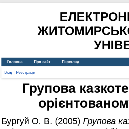
ЕЛЕКТРОН
ЖИТОМИРСЬК
УНІВ
Головна
Про сайт
Перегляд
Вхід
Реєстрація
Групова казкоте
орієнтованом
Бургуй О. В.
(2005)
Групова ка