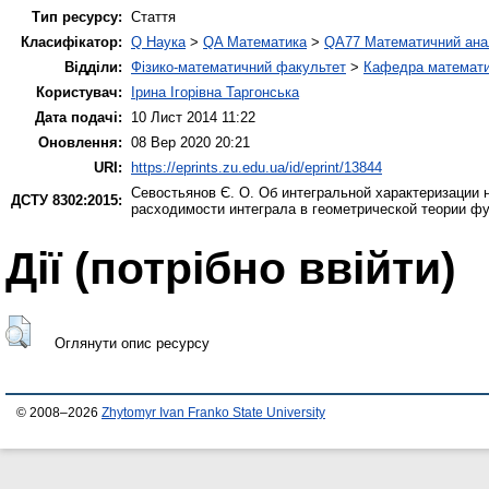
Тип ресурсу:
Стаття
Класифікатор:
Q Наука
>
QA Математика
>
QA77 Математичний ана
Відділи:
Фізико-математичний факультет
>
Кафедра математич
Користувач:
Ірина Ігорівна Таргонська
Дата подачі:
10 Лист 2014 11:22
Оновлення:
08 Вер 2020 20:21
URI:
https://eprints.zu.edu.ua/id/eprint/13844
Севостьянов Є. О.
Об интегральной характеризации 
ДСТУ 8302:2015:
расходимости интеграла в геометрической теории ф
Дії ​​(потрібно ввійти)
Оглянути опис ресурсу
© 2008–2026
Zhytomyr Ivan Franko State University