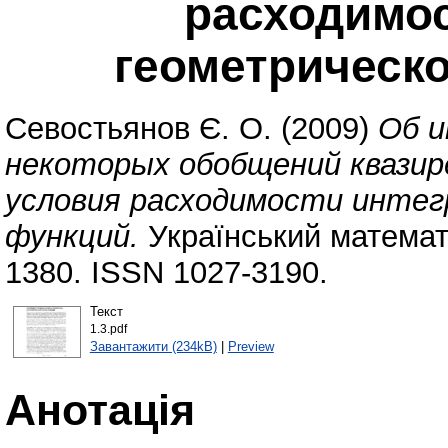
расходимос
геометрическ
Севостьянов Є. О.
(2009)
Об и
некоторых обобщений квазир
условия расходимости интег
функций.
Український математи
1380. ISSN 1027-3190.
Текст
1.3.pdf
Завантажити (234kB)
|
Preview
Анотація