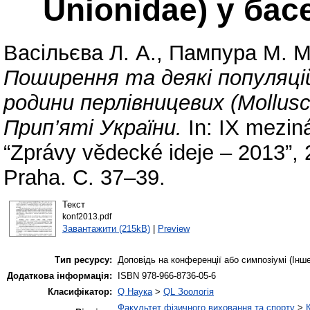
Unionidae) у бас
Васільєва Л. А.
,
Пампура М. М
Поширення та деякі популяці
родини перлівницевих (Mollusca
Прип’яті України.
In: IX mezin
“Zprávy vědecké ideje – 2013”, 2
Praha. С. 37–39.
Текст
konf2013.pdf
Завантажити (215kB)
|
Preview
Тип ресурсу:
Доповідь на конференції або симпозіумі (Інше
Додаткова інформація:
ISBN 978-966-8736-05-6
Класифікатор:
Q Наука
>
QL Зоологія
Факультет фізичного виховання та спорту
>