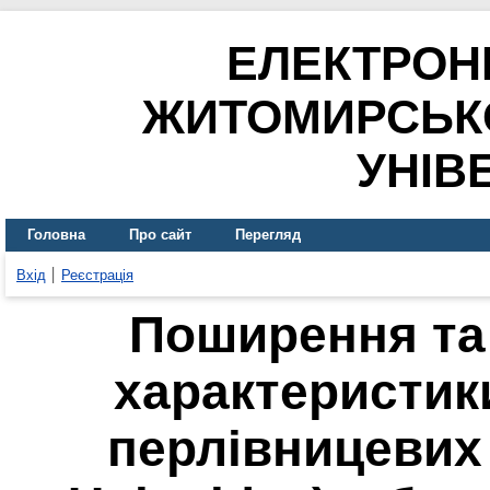
ЕЛЕКТРОН
ЖИТОМИРСЬК
УНІВ
Головна
Про сайт
Перегляд
Вхід
Реєстрація
Поширення та 
характеристик
перлівницевих (